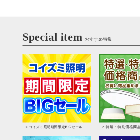
Special item
おすすめ特集
> 特選・特別価格商
> コイズミ照明期間限定BIGセール