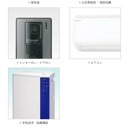
> 換気扇
> 火災警報器・ 煙探知機
> インターホン・ドアホン
> エアコン
> 空気清浄・除菌機器