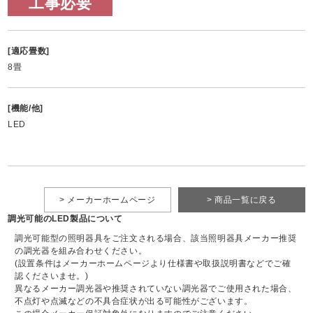
工事必要
[適応畳数]
8畳
[機能/他]
LED
> メーカーホームページ
> 商品一覧に戻る
調光可能のLED製品について
調光可能型の照明器具をご注文される場合、該当照明器具メーカー推奨
の調光器を組み合わせください。
(設置条件はメーカーホームページより仕様書や取扱説明書などでご確
認くださいませ。)
異なるメーカー調光器や推奨されていない調光器でご使用された場合、
不点灯や点滅などの不具合症状が出る可能性がございます。