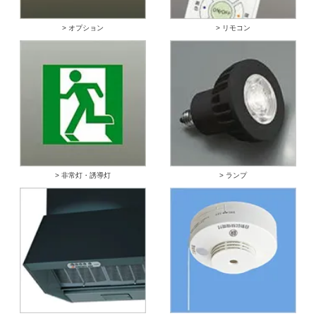
> オプション
> リモコン
> 非常灯・誘導灯
> ランプ