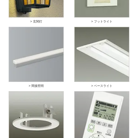
> 玄関灯
> フットライト
> 間接照明
> ベースライト