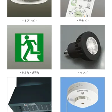
> オプション
> リモコン
> 非常灯・誘導灯
> ランプ