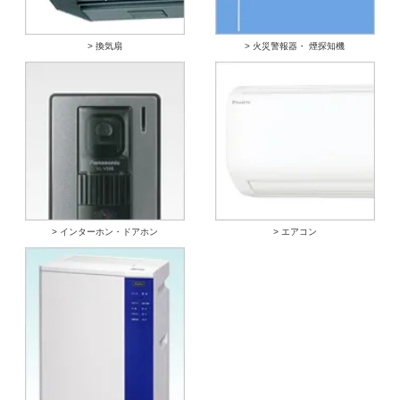
> 換気扇
> 火災警報器・ 煙探知機
> インターホン・ドアホン
> エアコン