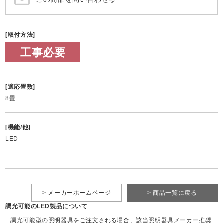
[取付方法]
工事必要
[適応畳数]
8畳
[機能/他]
LED
> メーカーホームページ
> 商品一覧に戻る
調光可能のLED製品について
調光可能型の照明器具をご注文される場合、該当照明器具メーカー推奨