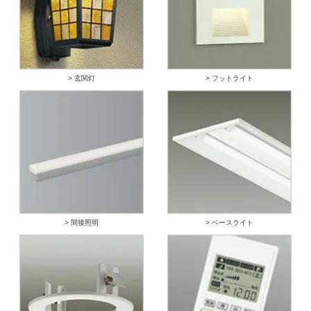
> 玄関灯
> フットライト
> 間接照明
> ベースライト