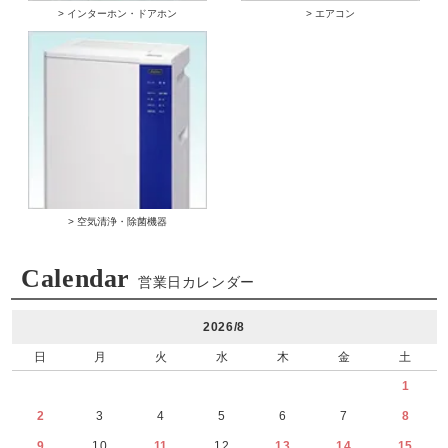
> インターホン・ドアホン
> エアコン
> 空気清浄・除菌機器
Calendar
営業日カレンダー
2026/8
日
月
火
水
木
金
土
1
2
3
4
5
6
7
8
9
10
11
12
13
14
15