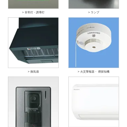
> 非常灯・誘導灯
> ランプ
> 換気扇
> 火災警報器・ 煙探知機