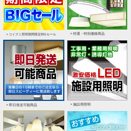
> 特選・特別価格商品
> コイズミ照明期間限定BIGセール
> 施設用照明
> 即日発送可能商品