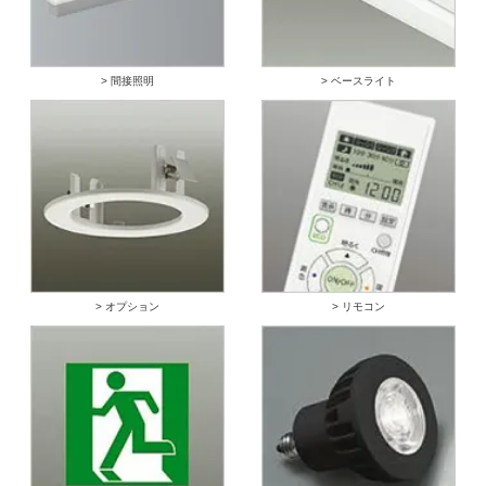
> 間接照明
> ベースライト
> オプション
> リモコン