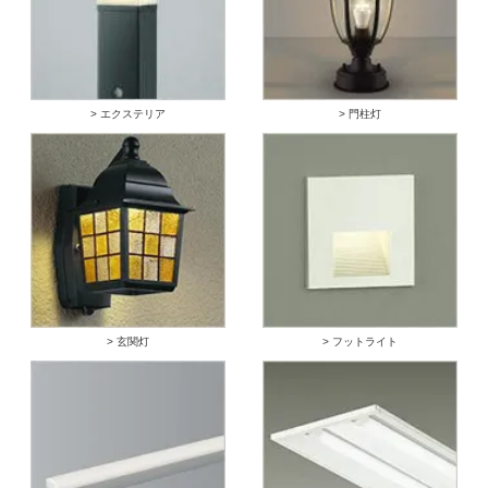
> エクステリア
> 門柱灯
> 玄関灯
> フットライト