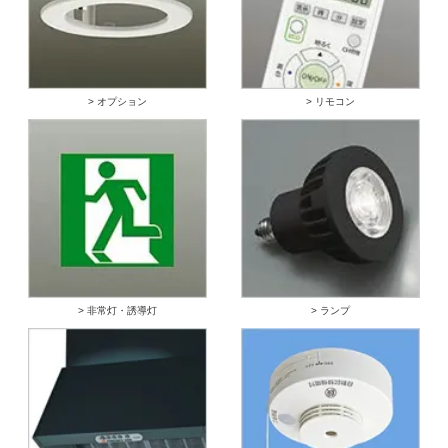
> オプション
> リモコン
> 非常灯・誘導灯
> ランプ