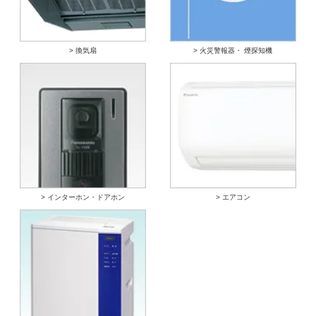
> 換気扇
> 火災警報器・ 煙探知機
> インターホン・ドアホン
> エアコン