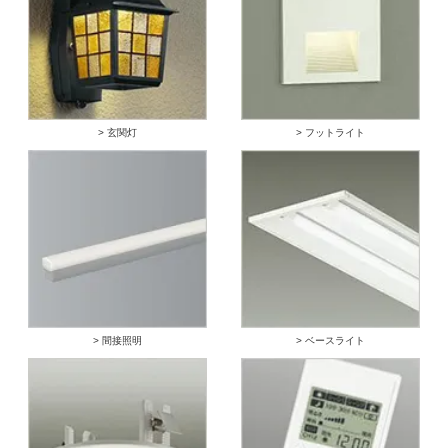
> 玄関灯
> フットライト
> 間接照明
> ベースライト