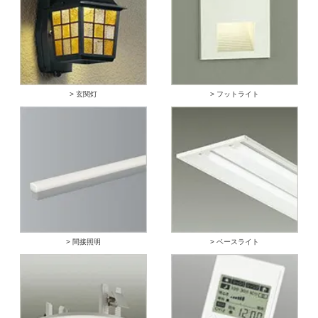
> 玄関灯
> フットライト
> 間接照明
> ベースライト