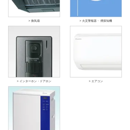
> 換気扇
> 火災警報器・ 煙探知機
> インターホン・ドアホン
> エアコン