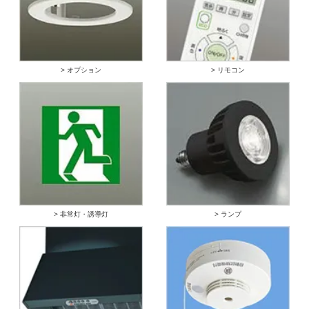
> オプション
> リモコン
> 非常灯・誘導灯
> ランプ