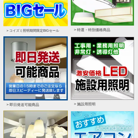
> 特選・特別価格商品
> コイズミ照明期間限定BIGセール
> 施設用照明
> 即日発送可能商品