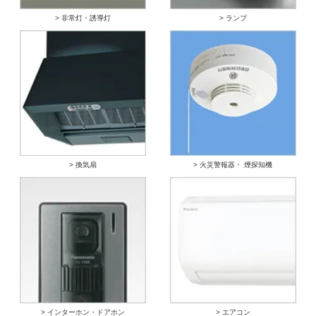
> 非常灯・誘導灯
> ランプ
> 換気扇
> 火災警報器・ 煙探知機
> インターホン・ドアホン
> エアコン