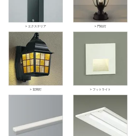
> エクステリア
> 門柱灯
> 玄関灯
> フットライト