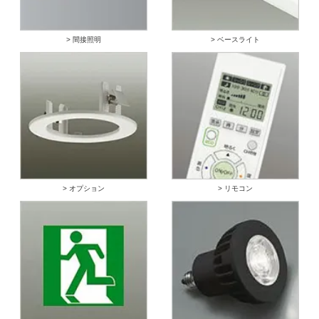
> 間接照明
> ベースライト
> オプション
> リモコン