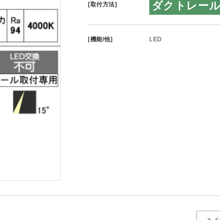
ダクトレー
[取付方法]
[機能/他]
LED
> 