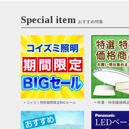
Special item
おすすめ特集
> 特選・特別価格商
> コイズミ照明期間限定BIGセール