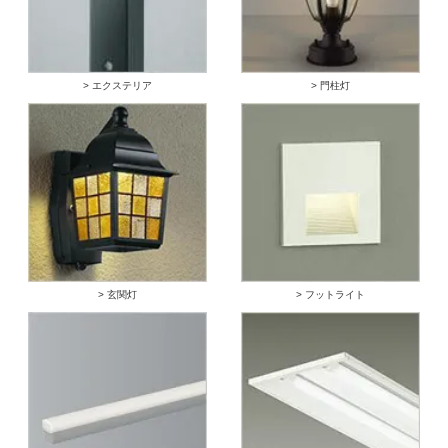
> エクステリア
> 門柱灯
> 玄関灯
> フットライト