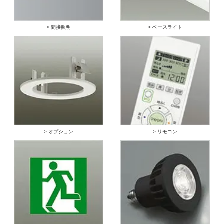
> 間接照明
> ベースライト
> オプション
> リモコン