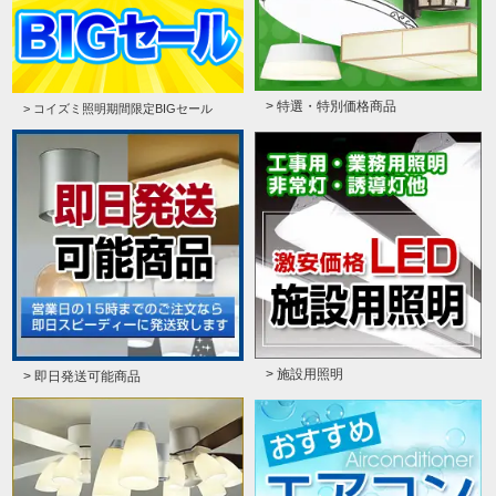
> 特選・特別価格商品
> コイズミ照明期間限定BIGセール
> 施設用照明
> 即日発送可能商品