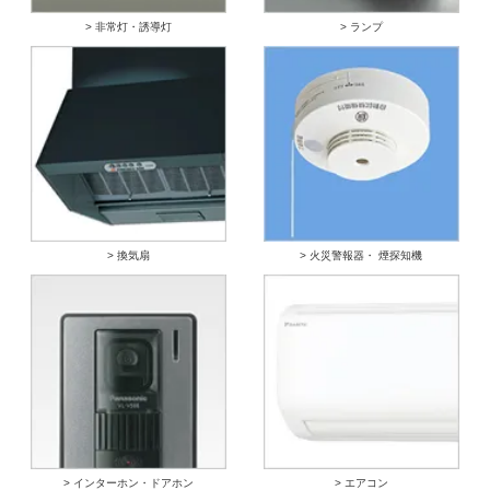
> 非常灯・誘導灯
> ランプ
> 換気扇
> 火災警報器・ 煙探知機
> インターホン・ドアホン
> エアコン