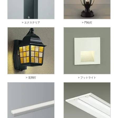
> エクステリア
> 門柱灯
> 玄関灯
> フットライト