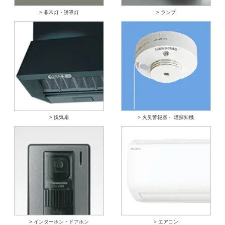
> 非常灯・誘導灯
> ランプ
> 換気扇
> 火災警報器・ 煙探知機
> インターホン・ドアホン
> エアコン