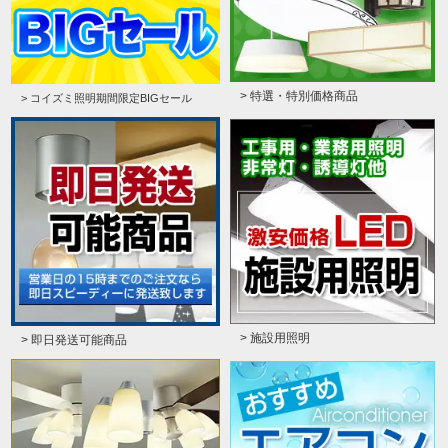
> 特選・特別価格商品
> コイズミ照明期間限定BIGセール
> 施設用照明
> 即日発送可能商品