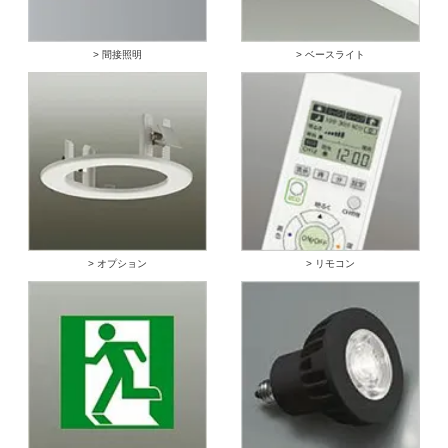
> 間接照明
> ベースライト
> オプション
> リモコン