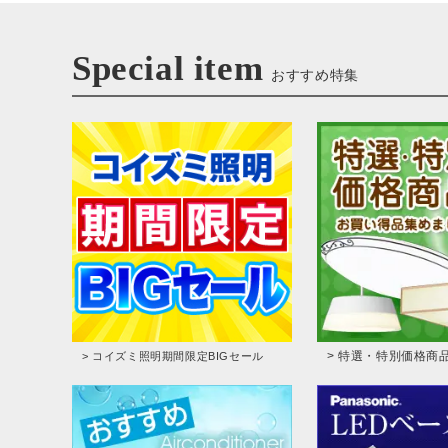
Special item
おすすめ特集
> 特選・特別価格商
> コイズミ照明期間限定BIGセール