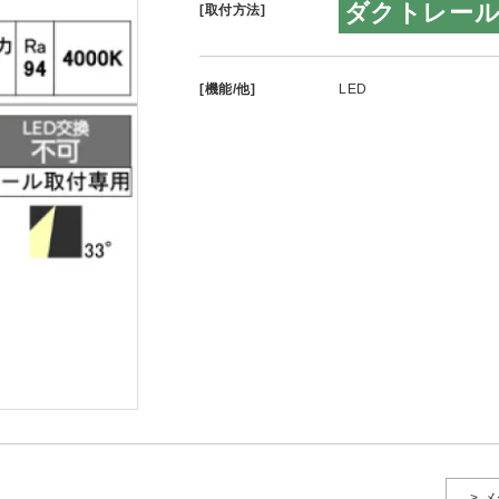
ダクトレー
[取付方法]
[機能/他]
LED
> 