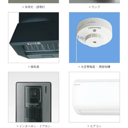
> 非常灯・誘導灯
> ランプ
> 換気扇
> 火災警報器・ 煙探知機
> インターホン・ドアホン
> エアコン