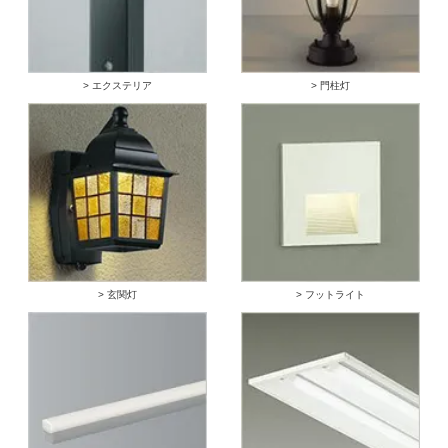
> エクステリア
> 門柱灯
> 玄関灯
> フットライト