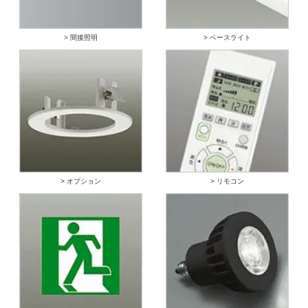
> 間接照明
> ベースライト
> オプション
> リモコン