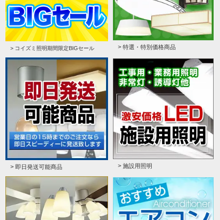
> 特選・特別価格商品
> コイズミ照明期間限定BIGセール
> 施設用照明
> 即日発送可能商品