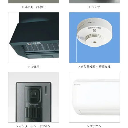
> 非常灯・誘導灯
> ランプ
> 換気扇
> 火災警報器・ 煙探知機
> インターホン・ドアホン
> エアコン