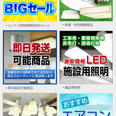
> 特選・特別価格商品
> コイズミ照明期間限定BIGセール
> 施設用照明
> 即日発送可能商品