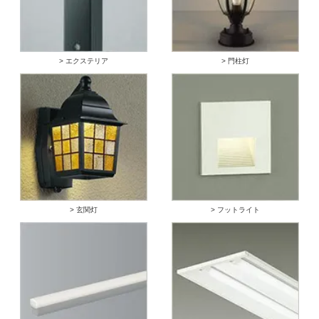
> エクステリア
> 門柱灯
> 玄関灯
> フットライト