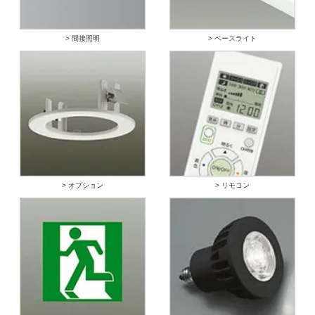
> 間接照明
> ベースライト
> オプション
> リモコン