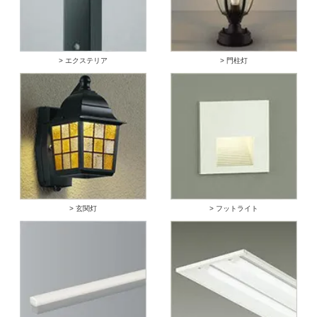
> エクステリア
> 門柱灯
> 玄関灯
> フットライト