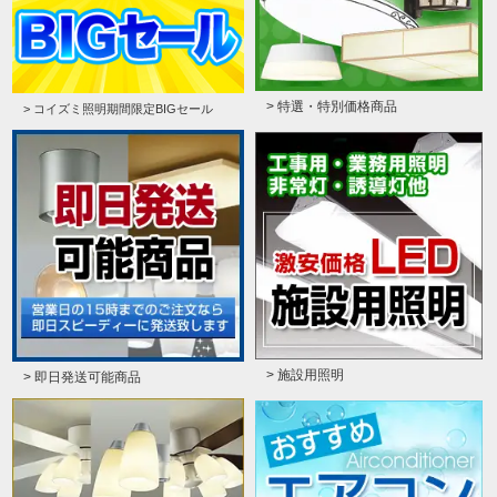
> 特選・特別価格商品
> コイズミ照明期間限定BIGセール
> 施設用照明
> 即日発送可能商品