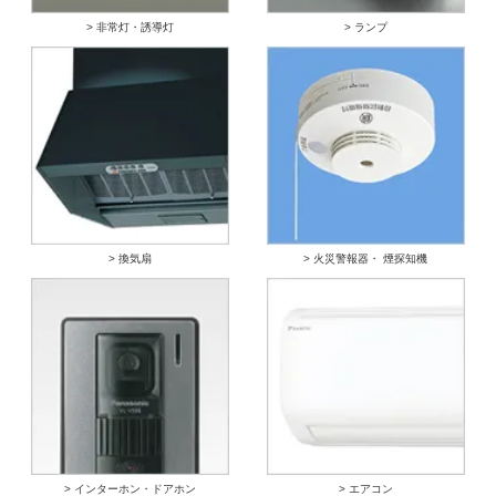
> 非常灯・誘導灯
> ランプ
> 換気扇
> 火災警報器・ 煙探知機
> インターホン・ドアホン
> エアコン