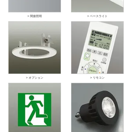
> 間接照明
> ベースライト
> オプション
> リモコン