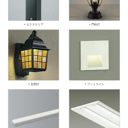
> エクステリア
> 門柱灯
> 玄関灯
> フットライト