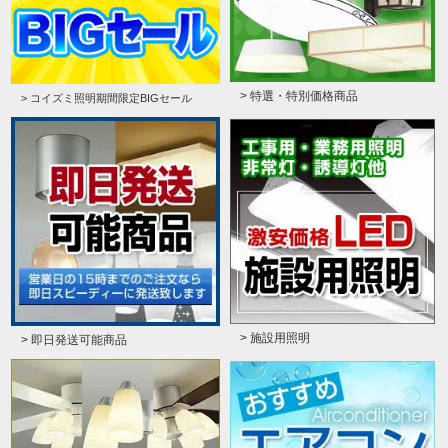
> 特選・特別価格商品
> コイズミ照明期間限定BIGセール
> 施設用照明
> 即日発送可能商品