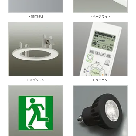
> 間接照明
> ベースライト
> オプション
> リモコン