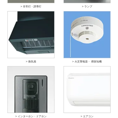
> 非常灯・誘導灯
> ランプ
> 換気扇
> 火災警報器・ 煙探知機
> インターホン・ドアホン
> エアコン