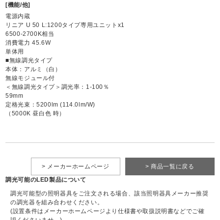
[機能/他]
電源内蔵
リニア U 50 L:1200タイプ専用ユニットx1
6500-2700K相当
消費電力 45.6W
単体用
■無線調光タイプ
本体：アルミ（白）
無線モジュール付
＜無線調光タイプ＞調光率：1-100％
59mm
定格光束：5200lm (114.0lm/W)
（5000K 昼白色 時）
> メーカーホームページ
> 商品一覧に戻る
調光可能のLED製品について
調光可能型の照明器具をご注文される場合、該当照明器具メーカー推奨
の調光器を組み合わせください。
(設置条件はメーカーホームページより仕様書や取扱説明書などでご確