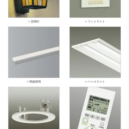
> 玄関灯
> フットライト
> 間接照明
> ベースライト