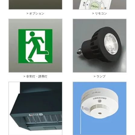
> オプション
> リモコン
> 非常灯・誘導灯
> ランプ