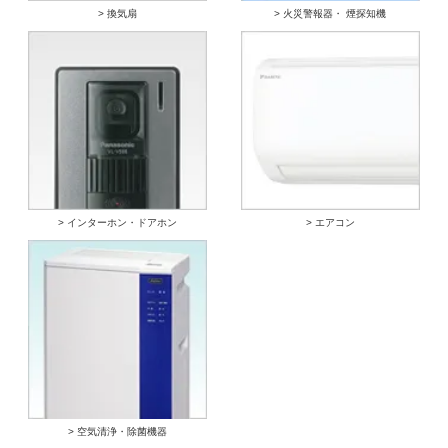
> 換気扇
> 火災警報器・ 煙探知機
> インターホン・ドアホン
> エアコン
> 空気清浄・除菌機器