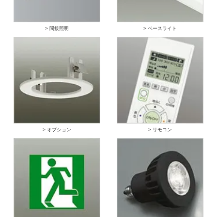
> 間接照明
> ベースライト
> オプション
> リモコン