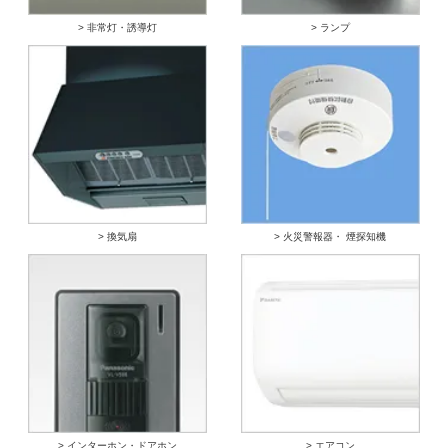
> 非常灯・誘導灯
> ランプ
> 換気扇
> 火災警報器・ 煙探知機
> インターホン・ドアホン
> エアコン