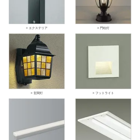
> エクステリア
> 門柱灯
> 玄関灯
> フットライト