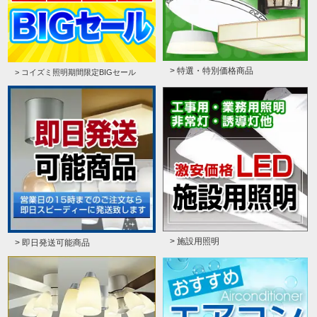
> 特選・特別価格商品
> コイズミ照明期間限定BIGセール
> 施設用照明
> 即日発送可能商品