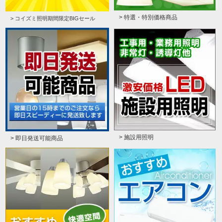
> 特選・特別価格商品
> コイズミ照明期間限定BIGセール
> 施設用照明
> 即日発送可能商品