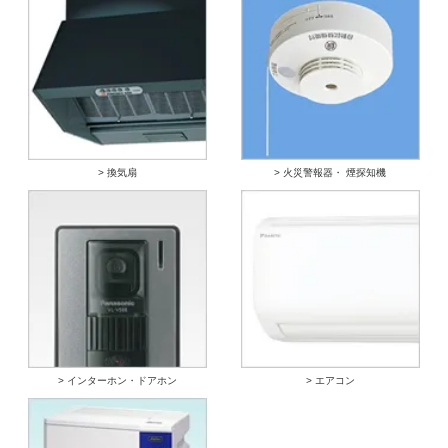
> 換気扇
> 火災警報器・ 煙探知機
> インターホン・ドアホン
> エアコン