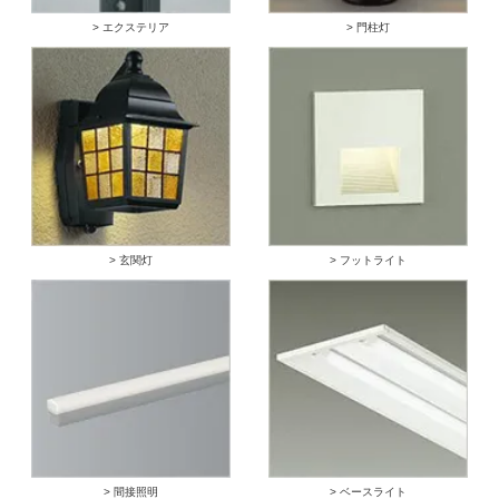
> エクステリア
> 門柱灯
> 玄関灯
> フットライト
> 間接照明
> ベースライト