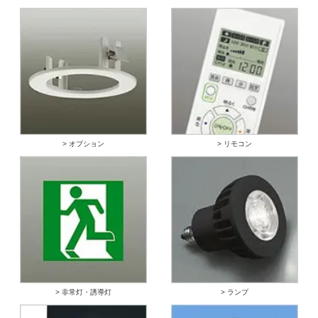
> オプション
> リモコン
> 非常灯・誘導灯
> ランプ