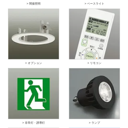
> 間接照明
> ベースライト
> オプション
> リモコン
> 非常灯・誘導灯
> ランプ