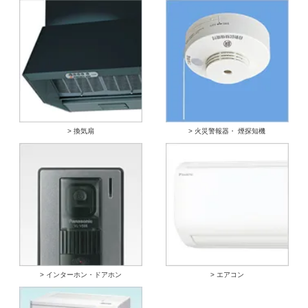
> 換気扇
> 火災警報器・ 煙探知機
> インターホン・ドアホン
> エアコン