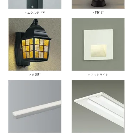
> エクステリア
> 門柱灯
> 玄関灯
> フットライト