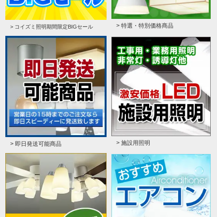
> 特選・特別価格商品
> コイズミ照明期間限定BIGセール
> 施設用照明
> 即日発送可能商品