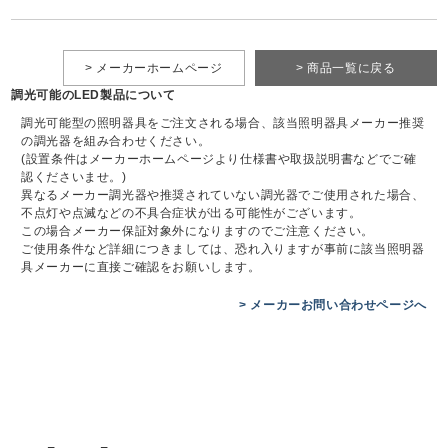
> メーカーホームページ
> 商品一覧に戻る
調光可能のLED製品について
調光可能型の照明器具をご注文される場合、該当照明器具メーカー推奨
の調光器を組み合わせください。
(設置条件はメーカーホームページより仕様書や取扱説明書などでご確
認くださいませ。)
異なるメーカー調光器や推奨されていない調光器でご使用された場合、
不点灯や点滅などの不具合症状が出る可能性がございます。
この場合メーカー保証対象外になりますのでご注意ください。
ご使用条件など詳細につきましては、恐れ入りますが事前に該当照明器
具メーカーに直接ご確認をお願いします。
> メーカーお問い合わせページへ