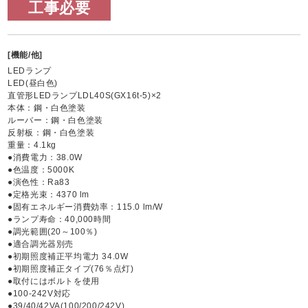
工事必要
[機能/他]
LEDランプ
LED(昼白色)
直管形LEDランプLDL40S(GX16t-5)×2
本体：鋼・白色塗装
ルーバー：鋼・白色塗装
反射板：鋼・白色塗装
重量：4.1kg
●消費電力：38.0W
●色温度：5000K
●演色性：Ra83
●定格光束：4370 lm
●固有エネルギー消費効率：115.0 lm/W
●ランプ寿命：40,000時間
●調光範囲(20～100％)
●適合調光器別売
●初期照度補正平均電力 34.0W
●初期照度補正タイプ(76％点灯)
●取付にはボルトを使用
●100-242V対応
●39/40/42VA(100/200/242V)