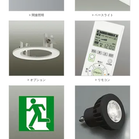
> 間接照明
> ベースライト
> オプション
> リモコン