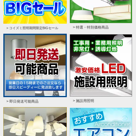
> 特選・特別価格商品
> コイズミ照明期間限定BIGセール
> 施設用照明
> 即日発送可能商品