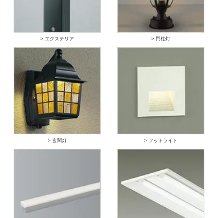
> エクステリア
> 門柱灯
> 玄関灯
> フットライト