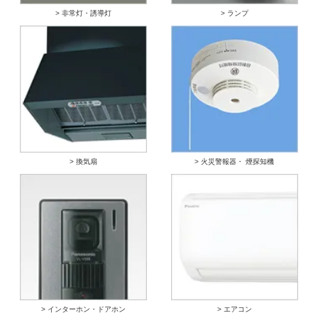
> 非常灯・誘導灯
> ランプ
> 換気扇
> 火災警報器・ 煙探知機
> インターホン・ドアホン
> エアコン