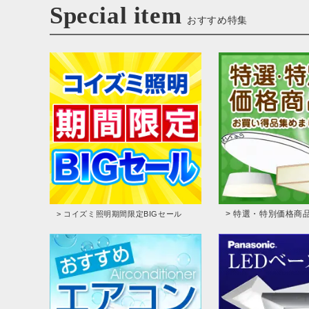
Special item
おすすめ特集
> 特選・特別価格商
> コイズミ照明期間限定BIGセール