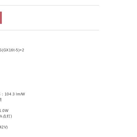
GX16t-5)×2
04.3 lm/W
間
.0W
％点灯)
42V)