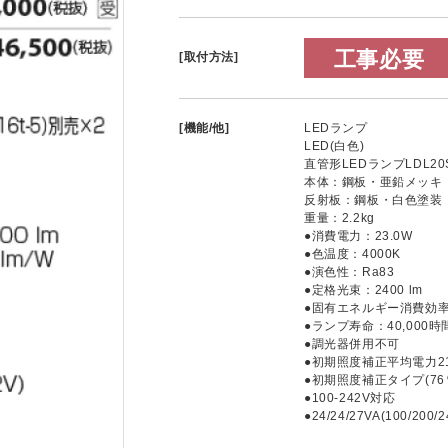
工事必要
[取付方法]
[機能/他]
LEDランプ
LED(白色)
直管形LEDランプLDL20S(
本体：鋼板・亜鉛メッキ
反射板：鋼板・白色塗装
重量：2.2kg
●消費電力：23.0W
●色温度：4000K
●演色性：Ra83
●定格光束：2400 lm
●固有エネルギー消費効率：1
●ランプ寿命：40,000時
●調光器併用不可
●初期照度補正平均電力21
●初期照度補正タイプ(76
●100-242V対応
●24/24/27VA(100/200/2