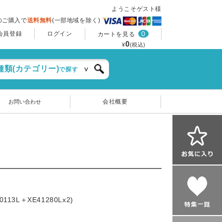
ようこそゲスト様
上のご購入で
送料無料
(一部地域を除く)
0
会員登録
ログイン
カートを見る
0
¥
(税込)
種類(カテゴリー)
で探す
会社概要
お問い合わせ
3L＋XE41280Lx2)