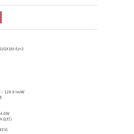
GX16t-5)×2
28.9 lm/W
間
4.0W
％点灯)
42V)