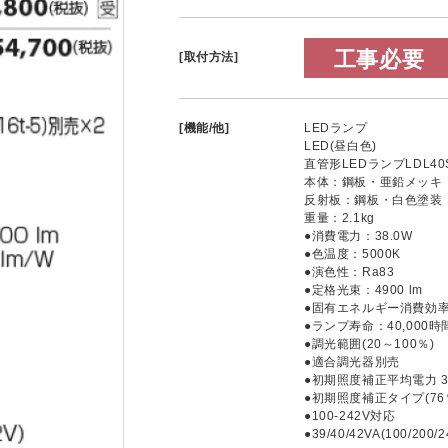
工事必要
[取付方法]
[機能/他]
LEDランプ
LED(昼白色)
直管形LEDランプLDL40S(
本体：鋼板・亜鉛メッキ
反射板：鋼板・白色塗装
重量：2.1kg
●消費電力：38.0W
●色温度：5000K
●演色性：Ra83
●定格光束：4900 lm
●固有エネルギー消費効率：1
●ランプ寿命：40,000時
●調光範囲(20～100％)
●適合調光器別売
●初期照度補正平均電力 3
●初期照度補正タイプ(76
●100-242V対応
●39/40/42VA(100/200/2