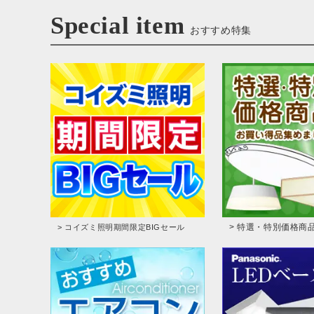
Special item
おすすめ特集
> 特選・特別価格商
> コイズミ照明期間限定BIGセール