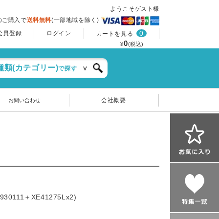
ようこそゲスト様
上のご購入で
送料無料
(一部地域を除く)
0
会員登録
ログイン
カートを見る
0
¥
(税込)
種類(カテゴリー)
で探す
会社概要
お問い合わせ
111＋XE41275Lx2)