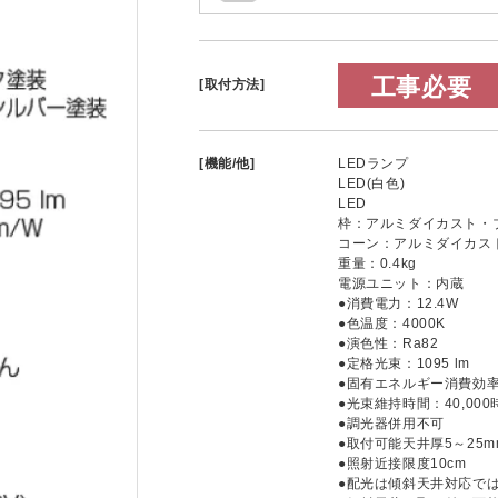
工事必要
[取付方法]
[機能/他]
LEDランプ
LED(白色)
LED
枠：アルミダイカスト・
コーン：アルミダイカス
重量：0.4kg
電源ユニット：内蔵
●消費電力：12.4W
●色温度：4000K
●演色性：Ra82
●定格光束：1095 lm
●固有エネルギー消費効率：8
●光束維持時間：40,000
●調光器併用不可
●取付可能天井厚5～25m
●照射近接限度10cm
●配光は傾斜天井対応で