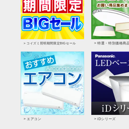
> 特選・特別価格商
> コイズミ照明期間限定BIGセール
> エアコン
> iDシリーズ