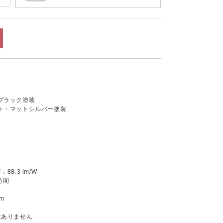
ブラック塗装
ト・マットシルバー塗装
8.3 lm/W
時間
m
はありません