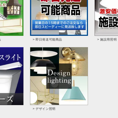
品
> 即日発送可能商品
> 施設用照明
> デザイン照明