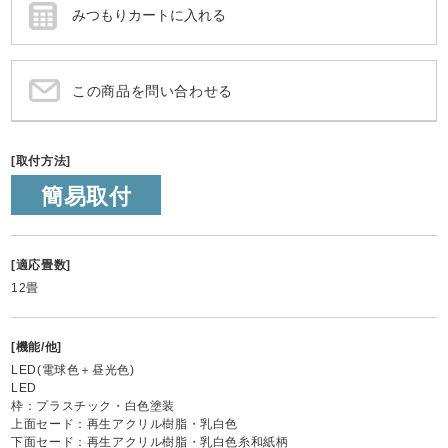
この商品を問い合わせる
[取付方法]
簡易取付
[適応畳数]
12畳
[機能/他]
LED(電球色＋昼光色)
LED
枠：プラスチック・白色塗装
上面セード：再生アクリル樹脂・乳白色
下面セード：再生アクリル樹脂・乳白色糸和紙柄