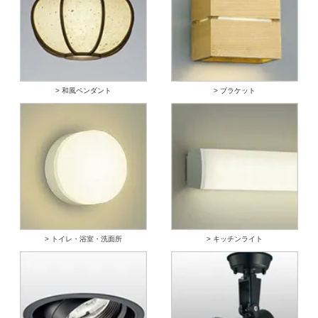
> 和風ペンダント
> ブラケット
> トイレ・浴室・洗面所
> キッチンライト