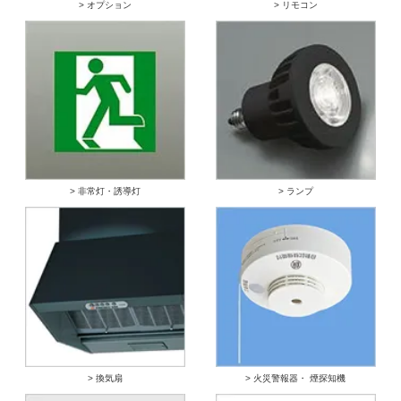
> オプション
> リモコン
> 非常灯・誘導灯
> ランプ
> 換気扇
> 火災警報器・ 煙探知機