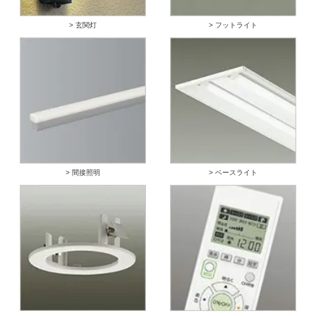
> 玄関灯
> フットライト
> 間接照明
> ベースライト