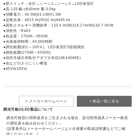
●壁スイッチ：全灯→シーン1→シーン2→LED保安灯
●高-133 幅-□640mm 重-3.0kg
●消費電力：44.5W|43.1W|41.5W
●定格光束：4915 lm|5010 lm|4845 lm
●固有エネルギー消費効率：110.4 lm/W|116.2 lm/W|116.7 lm/W
●演色性：Ra93
●色温度：2700K～6500K
●光束維持時間：40,000時間
●調光範囲(約1～100％)、LED保安灯5段階調光
●調色範囲(2700K～6500K)
●別売竿縁天井取付アダプタ対応(AE44068E)
●虫などの入りにくい構造
●45VA(100V)
> メーカーホームページ
> 商品一覧に戻る
調光可能のLED製品について
調光可能型の照明器具をご注文される場合、該当照明器具メーカー推奨
の調光器を組み合わせください。
(設置条件はメーカーホームページより仕様書や取扱説明書などでご確
認くださいませ。)