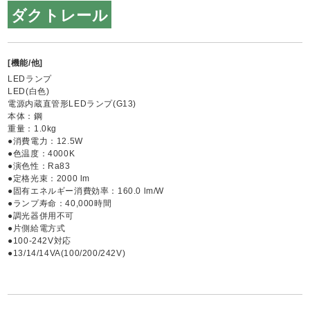
ダクトレール
[機能/他]
LEDランプ
LED(白色)
電源内蔵直管形LEDランプ(G13)
本体：鋼
重量：1.0kg
●消費電力：12.5W
●色温度：4000K
●演色性：Ra83
●定格光束：2000 lm
●固有エネルギー消費効率：160.0 lm/W
●ランプ寿命：40,000時間
●調光器併用不可
●片側給電方式
●100-242V対応
●13/14/14VA(100/200/242V)