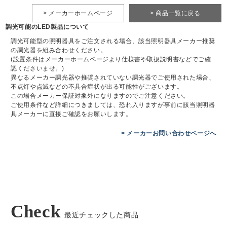
> メーカーホームページ
> 商品一覧に戻る
調光可能のLED製品について
調光可能型の照明器具をご注文される場合、該当照明器具メーカー推奨
の調光器を組み合わせください。
(設置条件はメーカーホームページより仕様書や取扱説明書などでご確
認くださいませ。)
異なるメーカー調光器や推奨されていない調光器でご使用された場合、
不点灯や点滅などの不具合症状が出る可能性がございます。
この場合メーカー保証対象外になりますのでご注意ください。
ご使用条件など詳細につきましては、恐れ入りますが事前に該当照明器
具メーカーに直接ご確認をお願いします。
> メーカーお問い合わせページへ
Check
最近チェックした商品