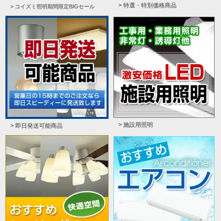
> 特選・特別価格商品
> コイズミ照明期間限定BIGセール
> 施設用照明
> 即日発送可能商品