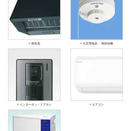
> 換気扇
> 火災警報器・ 煙探知機
> インターホン・ドアホン
> エアコン