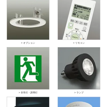
> オプション
> リモコン
> 非常灯・誘導灯
> ランプ