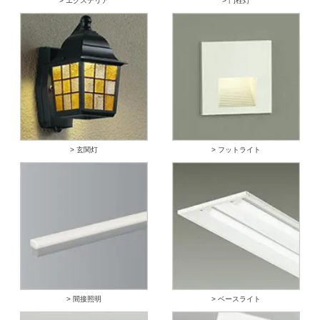
> エクステリア
> 門柱灯
> 玄関灯
> フットライト
> 間接照明
> ベースライト