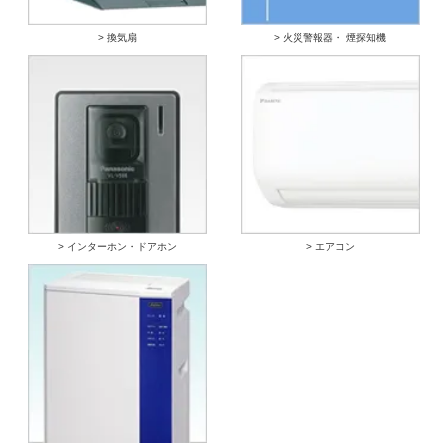
> 換気扇
> 火災警報器・ 煙探知機
> インターホン・ドアホン
> エアコン