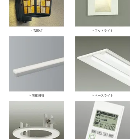
> 玄関灯
> フットライト
> 間接照明
> ベースライト