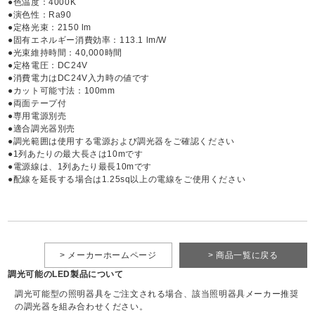
●色温度：4000K
●演色性：Ra90
●定格光束：2150 lm
●固有エネルギー消費効率：113.1 lm/W
●光束維持時間：40,000時間
●定格電圧：DC24V
●消費電力はDC24V入力時の値です
●カット可能寸法：100mm
●両面テープ付
●専用電源別売
●適合調光器別売
●調光範囲は使用する電源および調光器をご確認ください
●1列あたりの最大長さは10mです
●電源線は、1列あたり最長10mです
●配線を延長する場合は1.25sq以上の電線をご使用ください
> メーカーホームページ
> 商品一覧に戻る
調光可能のLED製品について
調光可能型の照明器具をご注文される場合、該当照明器具メーカー推奨
の調光器を組み合わせください。