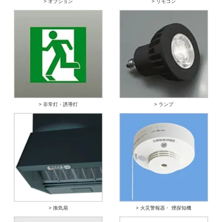
> オプション
> リモコン
> 非常灯・誘導灯
> ランプ
> 換気扇
> 火災警報器・ 煙探知機