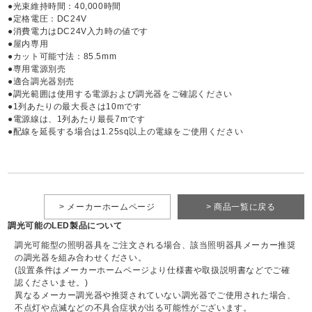
●光束維持時間：40,000時間
●定格電圧：DC24V
●消費電力はDC24V入力時の値です
●屋内専用
●カット可能寸法：85.5mm
●専用電源別売
●適合調光器別売
●調光範囲は使用する電源および調光器をご確認ください
●1列あたりの最大長さは10mです
●電源線は、1列あたり最長7mです
●配線を延長する場合は1.25sq以上の電線をご使用ください
> メーカーホームページ
> 商品一覧に戻る
調光可能のLED製品について
調光可能型の照明器具をご注文される場合、該当照明器具メーカー推奨
の調光器を組み合わせください。
(設置条件はメーカーホームページより仕様書や取扱説明書などでご確
認くださいませ。)
異なるメーカー調光器や推奨されていない調光器でご使用された場合、
不点灯や点滅などの不具合症状が出る可能性がございます。