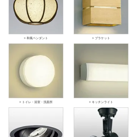
> 和風ペンダント
> ブラケット
> トイレ・浴室・洗面所
> キッチンライト