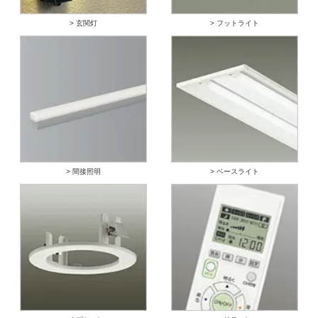
> 玄関灯
> フットライト
> 間接照明
> ベースライト