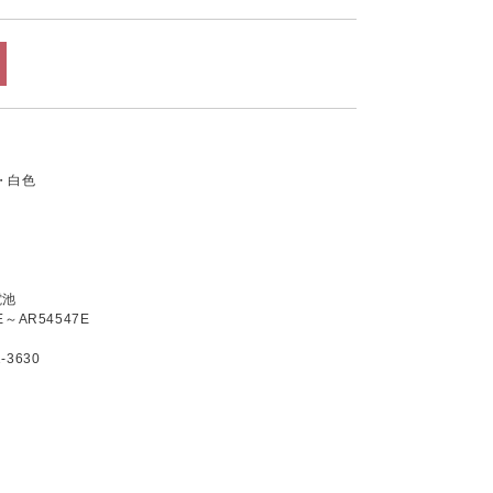
・白色
電池
～AR54547E
3630