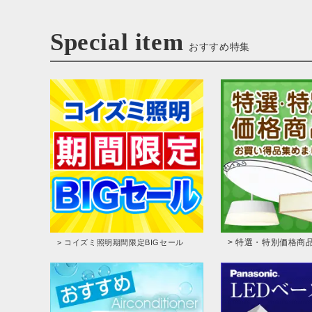
Special item
おすすめ特集
> 特選・特別価格商
> コイズミ照明期間限定BIGセール