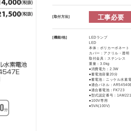
工事必要
[取付方法]
[機能/他]
LEDランプ
LED
本体：ポリカーボネート
カバー：アクリル・透明
取付金具：ステンレス
重量：3.0kg
●消費電力：2.3W
●蓄電池容量20分
●蓄電池：ニッケル水素
●適合パネル：AR54540E
●適合蓄電池：FK723
●型式認定番号：1AM221-
●100V専用
●5VA(100V)