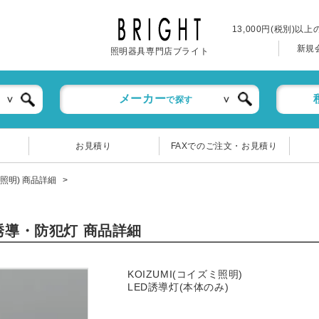
13,000円(税別)以
新規
照明器具専門店ブライト
メーカー
で探す
お見積り
FAXでのご注文・お見積り
ミ照明) 商品詳細
・誘導・防犯灯 商品詳細
KOIZUMI(コイズミ照明)
LED誘導灯(本体のみ)