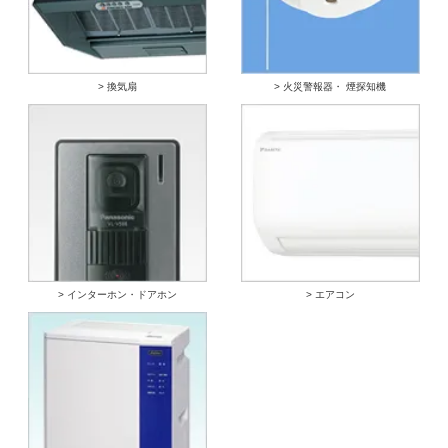
> 換気扇
> 火災警報器・ 煙探知機
> インターホン・ドアホン
> エアコン