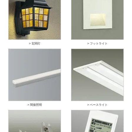
> 玄関灯
> フットライト
> 間接照明
> ベースライト