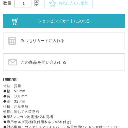
数量
お気に入りに追加
この商品を問い合わせる
[機能/他]
寸法・質量
◆幅：52 mm
◆長：168 mm
◆高：32 mm
仕様・注意事項
使用に関しての留意点
◆単3マンガン乾電池×2本同梱
◆専用ホルダ同梱(取付用木ネジ×2本付き)
◆対応機種：ウィズリモ2ライトバー・高天井用ひとセンサ付ライトバー