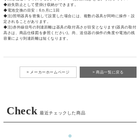
◆紛失防止として壁掛け収納ができます。
◆電池交換の目安：6カ月に1回
◆注)照明器具を密集して設置した場合には、複数の器具が同時に操作・設
定されることがあります。
◆注)赤外線信号の到達距離は器具の取付高さが目安となります(器具の取付
高さは、商品仕様図を参照ください)。尚、送信器の操作の角度や電池の残
容量により到達距離は短くなります。
> メーカーホームページ
> 商品一覧に戻る
Check
最近チェックした商品