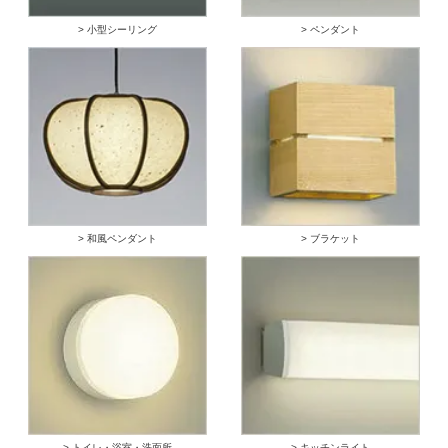
> 小型シーリング
> ペンダント
> 和風ペンダント
> ブラケット
> トイレ・浴室・洗面所
> キッチンライト