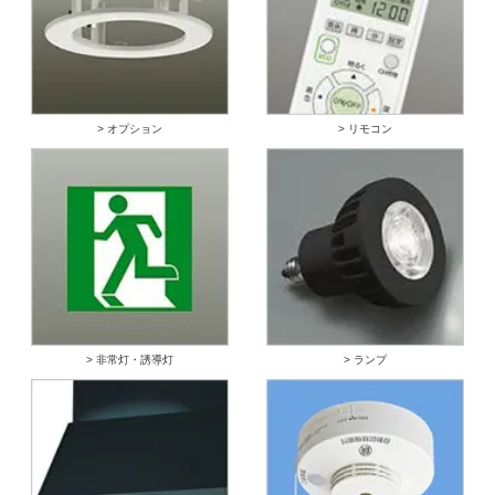
> オプション
> リモコン
> 非常灯・誘導灯
> ランプ