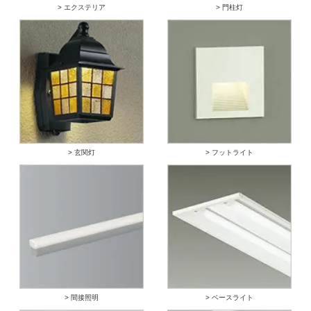
> エクステリア
> 門柱灯
> 玄関灯
> フットライト
> 間接照明
> ベースライト