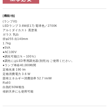
[機能/他]
(ランプ付)
LEDランプ 3.6W(E17) 電球色／2700K
アルミダイカスト 黒塗装
ガラス 乳白
径φ255 出140mm
1.7kg
●5VA
●AC100V
●調光可能(1％～100％)
●調光にはLED専用調光器(別売)をご使用ください。
●ランプ寿命40,000時間
定格光束 190 lm
定格消費電力 3.6 W
固有エネルギー消費効率 52.7 lm/W
Ra93
白熱灯60W相当
傾斜天井にも使用可能