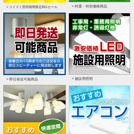
> 特選・特別価格商品
> コイズミ照明期間限定BIGセール
> 施設用照明
> 即日発送可能商品