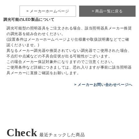
> メーカーホームページ
> 商品一覧に戻る
調光可能のLED製品について
調光可能型の照明器具をご注文される場合、該当照明器具メーカー推奨
の調光器を組み合わせください。
(設置条件はメーカーホームページより仕様書や取扱説明書などでご確
認くださいませ。)
異なるメーカー調光器や推奨されていない調光器でご使用された場合、
不点灯や点滅などの不具合症状が出る可能性がございます。
この場合メーカー保証対象外になりますのでご注意ください。
ご使用条件など詳細につきましては、恐れ入りますが事前に該当照明器
具メーカーに直接ご確認をお願いします。
> メーカーお問い合わせページへ
Check
最近チェックした商品