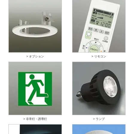
> オプション
> リモコン
> 非常灯・誘導灯
> ランプ