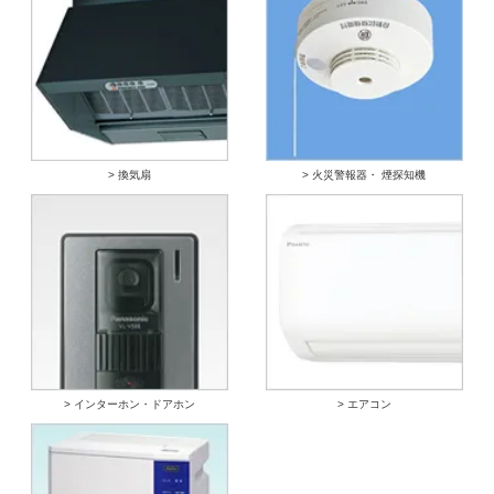
> 換気扇
> 火災警報器・ 煙探知機
> インターホン・ドアホン
> エアコン