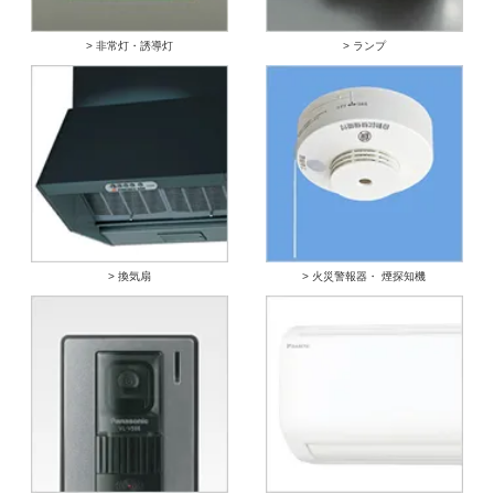
> 非常灯・誘導灯
> ランプ
> 換気扇
> 火災警報器・ 煙探知機