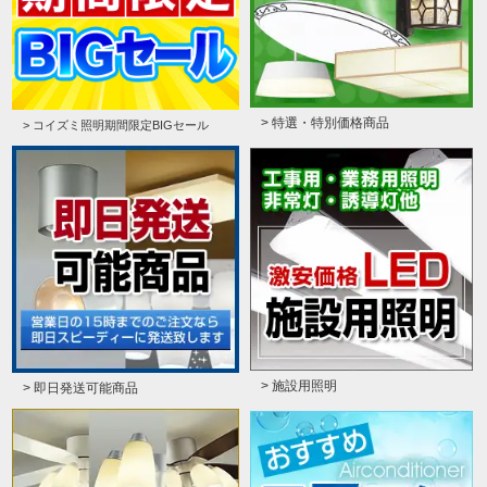
> 特選・特別価格商品
> コイズミ照明期間限定BIGセール
> 施設用照明
> 即日発送可能商品