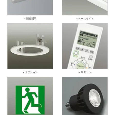
> 間接照明
> ベースライト
> オプション
> リモコン