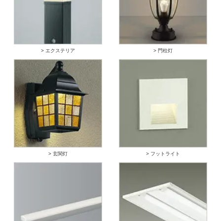
> エクステリア
> 門柱灯
> 玄関灯
> フットライト