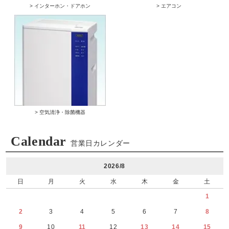
> インターホン・ドアホン
> エアコン
> 空気清浄・除菌機器
Calendar
営業日カレンダー
2026/8
日
月
火
水
木
金
土
1
2
3
4
5
6
7
8
9
10
11
12
13
14
15