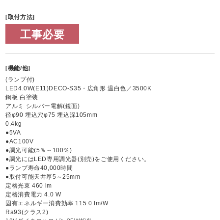
[取付方法]
工事必要
[機能/他]
(ランプ付)
LED4.0W(E11)DECO-S35・広角形 温白色／3500K
鋼板 白塗装
アルミ シルバー電解(鏡面)
径φ90 埋込穴φ75 埋込深105mm
0.4kg
●5VA
●AC100V
●調光可能(5％～100％)
●調光にはLED専用調光器(別売)をご使用ください。
●ランプ寿命40,000時間
●取付可能天井厚5～25mm
定格光束 460 lm
定格消費電力 4.0 W
固有エネルギー消費効率 115.0 lm/W
Ra93(クラス2)