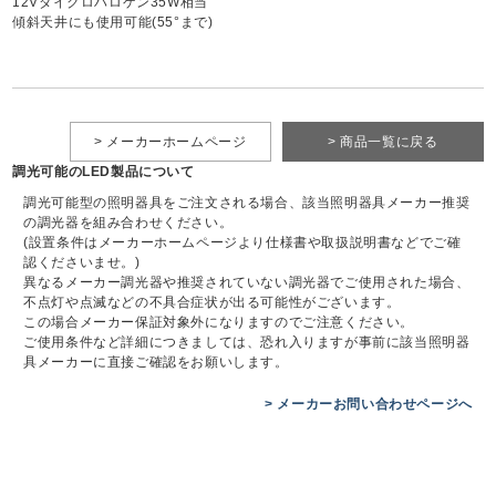
12Vダイクロハロゲン35W相当
傾斜天井にも使用可能(55°まで)
> メーカーホームページ
> 商品一覧に戻る
調光可能のLED製品について
調光可能型の照明器具をご注文される場合、該当照明器具メーカー推奨
の調光器を組み合わせください。
(設置条件はメーカーホームページより仕様書や取扱説明書などでご確
認くださいませ。)
異なるメーカー調光器や推奨されていない調光器でご使用された場合、
不点灯や点滅などの不具合症状が出る可能性がございます。
この場合メーカー保証対象外になりますのでご注意ください。
ご使用条件など詳細につきましては、恐れ入りますが事前に該当照明器
具メーカーに直接ご確認をお願いします。
> メーカーお問い合わせページへ