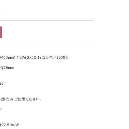
0mm) 4.0W(GX53-1) 温白色／3500K
込深75mm
0°
器(別売)をご使用ください。
m
.5 lm/W