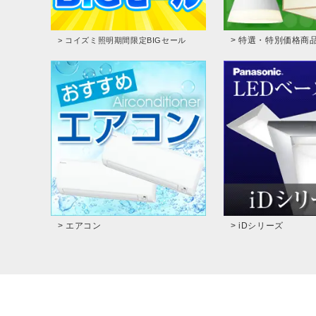
> 特選・特別価格商
> コイズミ照明期間限定BIGセール
> エアコン
> iDシリーズ