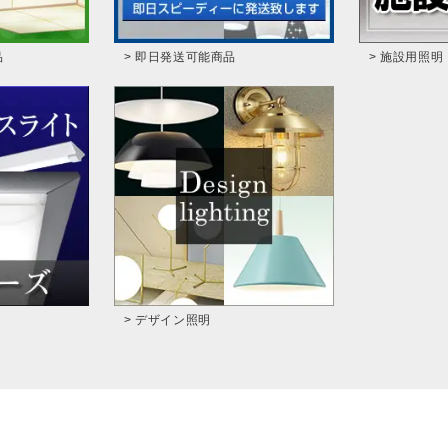
品
> 即日発送可能商品
> 施設用照明
> デザイン照明