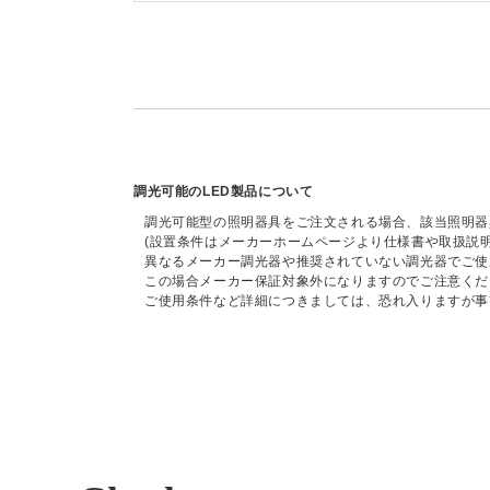
調光可能のLED製品について
調光可能型の照明器具をご注文される場合、該当照明器
(設置条件はメーカーホームページより仕様書や取扱説
異なるメーカー調光器や推奨されていない調光器でご使
この場合メーカー保証対象外になりますのでご注意くだ
ご使用条件など詳細につきましては、恐れ入りますが事