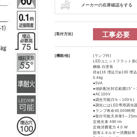
工事必要
[取付方法]
[機能/他]
(ランプ付)
LEDユニットフラット形(径6
鋼板 白塗装
径φ116 埋込穴φ100 埋
0.4kg
●5VA
●傾斜配光対応範囲15°～3
●AC100V
●調光可能(5％～100％)
●調光にはLED専用調光
●ランプ寿命40,000時間
●取付可能天井厚5～25m
定格光束 490 lm
定格消費電力 4.0 W
固有エネルギー消費効率 122