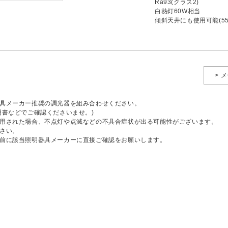
Ra93(クラス2)
白熱灯60W相当
傾斜天井にも使用可能(55
> 
具メーカー推奨の調光器を組み合わせください。
明書などでご確認くださいませ。)
用された場合、不点灯や点滅などの不具合症状が出る可能性がございます。
さい。
前に該当照明器具メーカーに直接ご確認をお願いします。