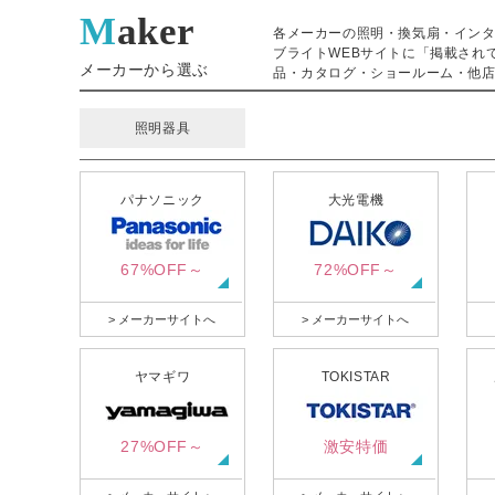
Maker
各メーカーの照明・換気扇・イン
ブライトWEBサイトに「掲載され
メーカーから選ぶ
品・カタログ・ショールーム・他店
照明器具
パナソニック
大光電機
67%OFF～
72%OFF～
> メーカーサイトへ
> メーカーサイトへ
ヤマギワ
TOKISTAR
27%OFF～
激安特価