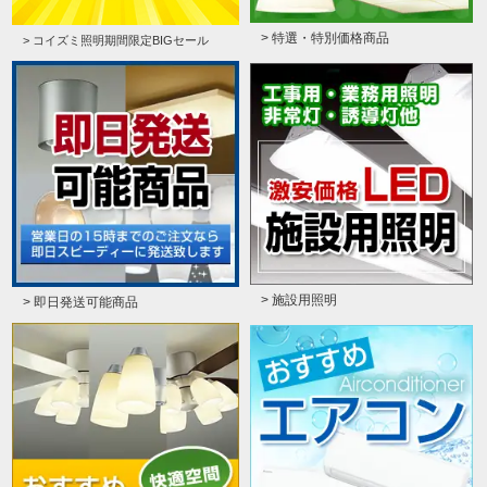
> 特選・特別価格商品
> コイズミ照明期間限定BIGセール
> 施設用照明
> 即日発送可能商品