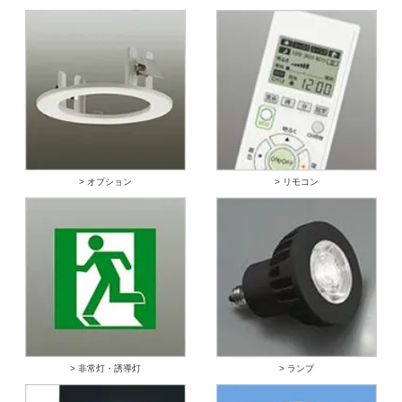
> オプション
> リモコン
> 非常灯・誘導灯
> ランプ