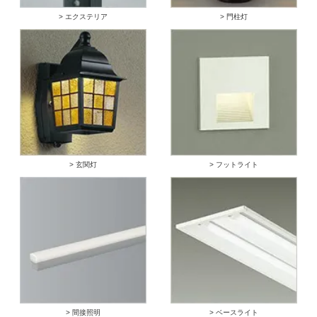
> エクステリア
> 門柱灯
> 玄関灯
> フットライト
> 間接照明
> ベースライト