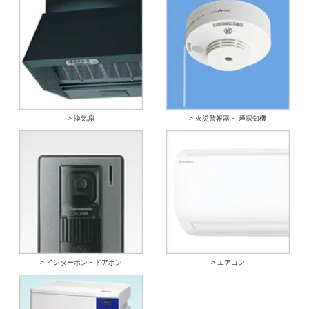
> 換気扇
> 火災警報器・ 煙探知機
> インターホン・ドアホン
> エアコン