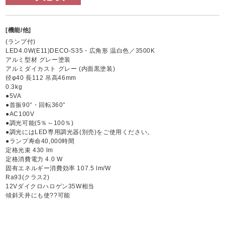
[機能/他]
(ランプ付)
LED4.0W(E11)DECO-S35・広角形 温白色／3500K
アルミ型材 グレー塗装
アルミダイカスト グレー (内面黒塗装)
径φ40 長112 吊高46mm
0.3kg
●5VA
●首振90°・回転360°
●AC100V
●調光可能(5％～100％)
●調光にはLED専用調光器(別売)をご使用ください。
●ランプ寿命40,000時間
定格光束 430 lm
定格消費電力 4.0 W
固有エネルギー消費効率 107.5 lm/W
Ra93(クラス2)
12Vダイクロハロゲン35W相当
傾斜天井にも使??可能