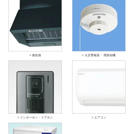
> 換気扇
> 火災警報器・ 煙探知機
> インターホン・ドアホン
> エアコン