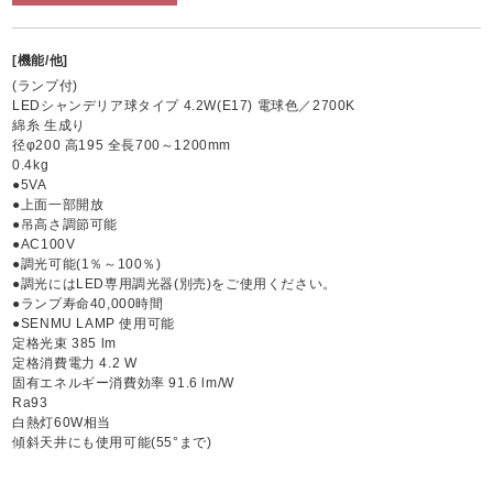
[機能/他]
(ランプ付)
LEDシャンデリア球タイプ 4.2W(E17) 電球色／2700K
綿糸 生成り
径φ200 高195 全長700～1200mm
0.4kg
●5VA
●上面一部開放
●吊高さ調節可能
●AC100V
●調光可能(1％～100％)
●調光にはLED専用調光器(別売)をご使用ください。
●ランプ寿命40,000時間
●SENMU LAMP 使用可能
定格光束 385 lm
定格消費電力 4.2 W
固有エネルギー消費効率 91.6 lm/W
Ra93
白熱灯60W相当
傾斜天井にも使用可能(55°まで)