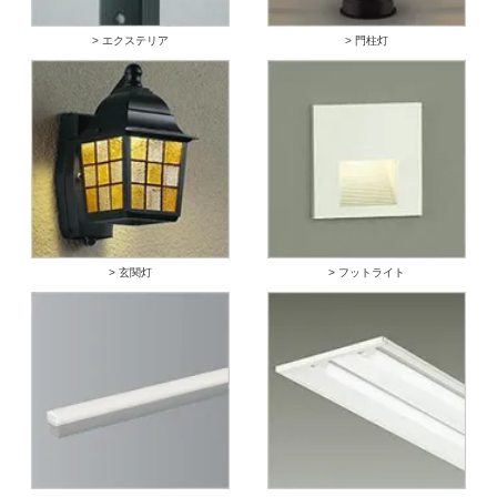
> エクステリア
> 門柱灯
> 玄関灯
> フットライト