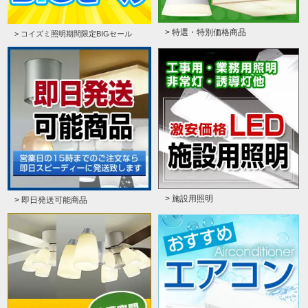
> 特選・特別価格商品
> コイズミ照明期間限定BIGセール
> 施設用照明
> 即日発送可能商品