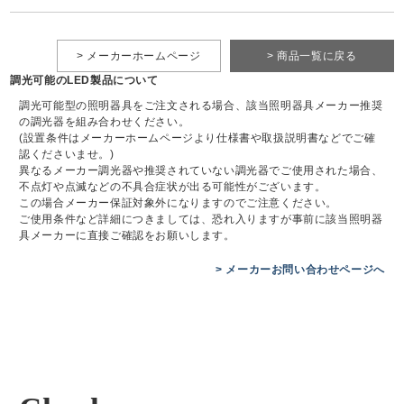
> メーカーホームページ
> 商品一覧に戻る
調光可能のLED製品について
調光可能型の照明器具をご注文される場合、該当照明器具メーカー推奨
の調光器を組み合わせください。
(設置条件はメーカーホームページより仕様書や取扱説明書などでご確
認くださいませ。)
異なるメーカー調光器や推奨されていない調光器でご使用された場合、
不点灯や点滅などの不具合症状が出る可能性がございます。
この場合メーカー保証対象外になりますのでご注意ください。
ご使用条件など詳細につきましては、恐れ入りますが事前に該当照明器
具メーカーに直接ご確認をお願いします。
> メーカーお問い合わせページへ