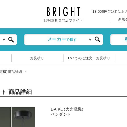
13,000円(税別)以
新規
照明器具専門店ブライト
メーカー
で探す
お見積り
FAXでのご注文・お見積り
大光電機) 商品詳細
ダント 商品詳細
DAIKO(大光電機)
ペンダント