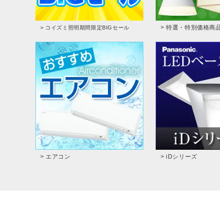
> 特選・特別価格商
> コイズミ照明期間限定BIGセール
> エアコン
> iDシリーズ