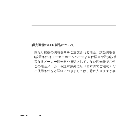
調光可能のLED製品について
調光可能型の照明器具をご注文される場合、該当照明器
(設置条件はメーカーホームページより仕様書や取扱説
異なるメーカー調光器や推奨されていない調光器でご使
この場合メーカー保証対象外になりますのでご注意くだ
ご使用条件など詳細につきましては、恐れ入りますが事