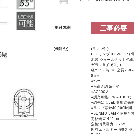
工事必要
[取付方法]
[機能/他]
(ランプ付)
LEDランプ 3.6W(E17)
木製 ウォールナット色塗
ガラス 乳白(消し)
径φ140 高130 全長700
0.5kg
●5VA
●吊高さ調節可能
●AC100V
●調光可能(1％～100％)
●調光にはLED専用調光
●ランプ寿命40,000時間
●SENMU LAMP 使用可
定格光束 445 lm
定格消費電力 3.6 W
固有エネルギー消費効率 123