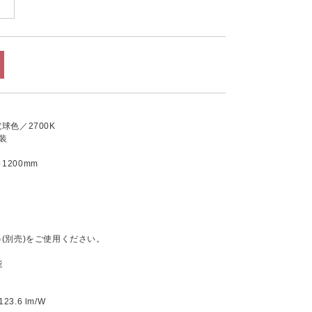
 電球色／2700K
装
～1200mm
器(別売)をご使用ください。
能
.6 lm/W