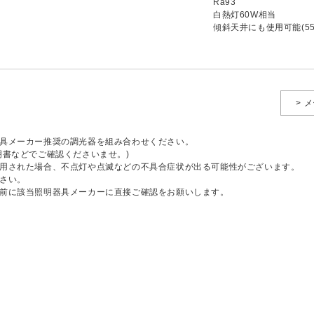
Ra93
白熱灯60W相当
傾斜天井にも使用可能(55
> 
具メーカー推奨の調光器を組み合わせください。
明書などでご確認くださいませ。)
用された場合、不点灯や点滅などの不具合症状が出る可能性がございます。
さい。
前に該当照明器具メーカーに直接ご確認をお願いします。