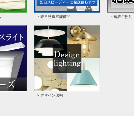
品
> 即日発送可能商品
> 施設用照明
> デザイン照明