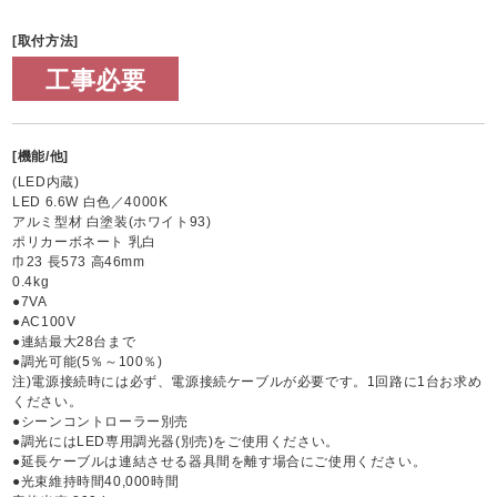
[取付方法]
工事必要
[機能/他]
(LED内蔵)
LED 6.6W 白色／4000K
アルミ型材 白塗装(ホワイト93)
ポリカーボネート 乳白
巾23 長573 高46mm
0.4kg
●7VA
●AC100V
●連結最大28台まで
●調光可能(5％～100％)
注)電源接続時には必ず、電源接続ケーブルが必要です。1回路に1台お求め
ください。
●シーンコントローラー別売
●調光にはLED専用調光器(別売)をご使用ください。
●延長ケーブルは連結させる器具間を離す場合にご使用ください。
●光束維持時間40,000時間