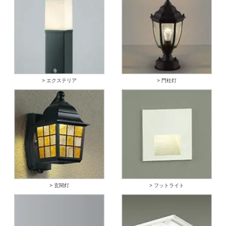
> エクステリア
> 門柱灯
> 玄関灯
> フットライト