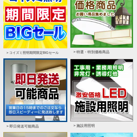
> 特選・特別価格商品
> コイズミ照明期間限定BIGセール
> 施設用照明
> 即日発送可能商品