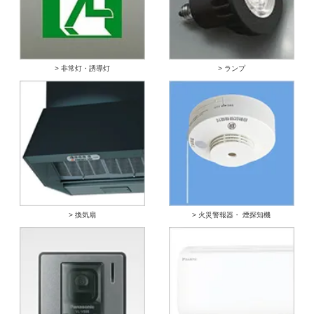
> 非常灯・誘導灯
> ランプ
> 換気扇
> 火災警報器・ 煙探知機