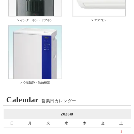
> インターホン・ドアホン
> エアコン
> 空気清浄・除菌機器
Calendar
営業日カレンダー
2026/8
日
月
火
水
木
金
土
1