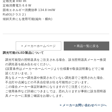
定格光束 890 lm
定格消費電力 6.6 W
固有エネルギー消費効率 134.8 lm/W
Ra93(クラス２)
傾斜天井にも使用可能(縦向・横向)
> メーカーホームページ
> 商品一覧に戻る
調光可能のLED製品について
調光可能型の照明器具をご注文される場合、該当照明器具メーカー推奨
の調光器を組み合わせください。
(設置条件はメーカーホームページより仕様書や取扱説明書などでご確
認くださいませ。)
異なるメーカー調光器や推奨されていない調光器でご使用された場合、
不点灯や点滅などの不具合症状が出る可能性がございます。
この場合メーカー保証対象外になりますのでご注意ください。
ご使用条件など詳細につきましては、恐れ入りますが事前に該当照明器
具メーカーに直接ご確認をお願いします。
> メーカーお問い合わせページへ