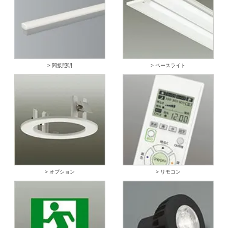
> 間接照明
> ベースライト
> オプション
> リモコン