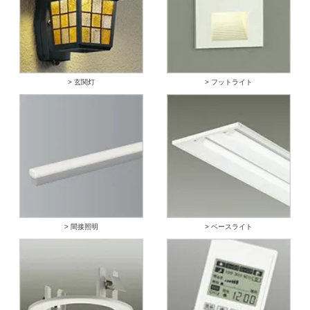
> 玄関灯
> フットライト
> 間接照明
> ベースライト