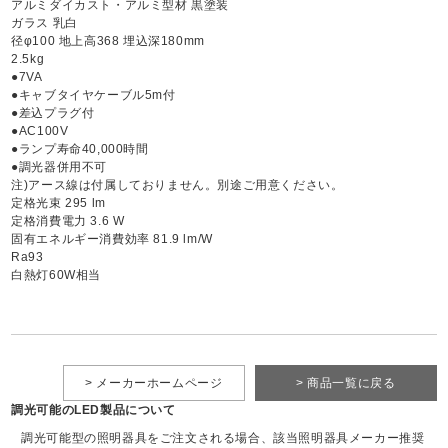
アルミダイカスト・アルミ型材 黒塗装
ガラス 乳白
径φ100 地上高368 埋込深180mm
2.5kg
●7VA
●キャブタイヤケーブル5m付
●差込プラグ付
●AC100V
●ランプ寿命40,000時間
●調光器併用不可
注)アース線は付属しておりません。別途ご用意ください。
定格光束 295 lm
定格消費電力 3.6 W
固有エネルギー消費効率 81.9 lm/W
Ra93
白熱灯60W相当
> メーカーホームページ
> 商品一覧に戻る
調光可能のLED製品について
調光可能型の照明器具をご注文される場合、該当照明器具メーカー推奨