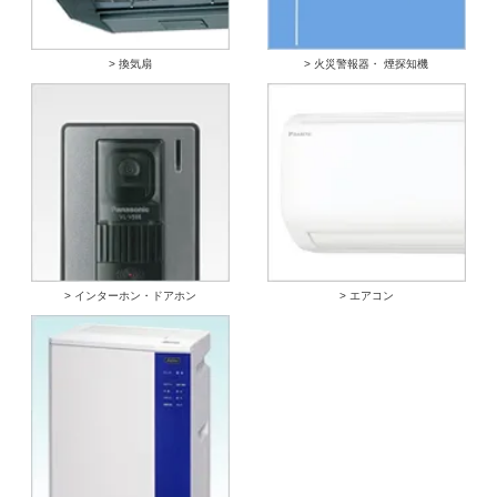
> 換気扇
> 火災警報器・ 煙探知機
> インターホン・ドアホン
> エアコン