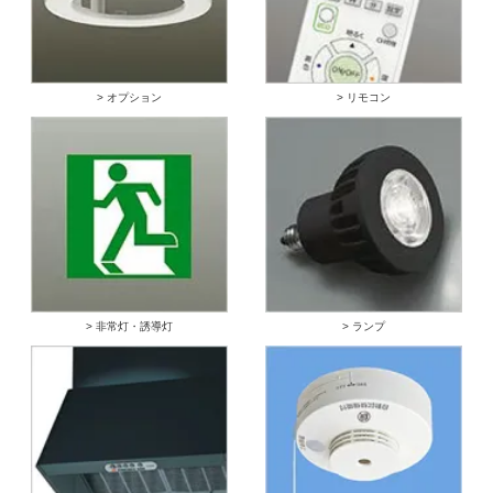
> オプション
> リモコン
> 非常灯・誘導灯
> ランプ