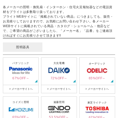
各メーカーの照明・換気扇・インターホン・住宅火災報知器などの電設資
材をブライトは多数取り扱っております。
ブライトWEBサイトに「掲載されていない商品」につきましても、販売・
お見積りしておりますので、お気軽にお問い合わせ下さい。各メーカー
WEBサイトに掲載されている商品・カタログ・ショールーム・他店など
で、ご希望の商品がございましたら、「メーカー名」「品番」をご連絡頂
ければすぐにお見積りさせて頂きます‼
照明器具
パナソニック
大光電機
オーデリック
67%OFF～
72%OFF～
65%OFF～
> メーカーサイトへ
> メーカーサイトへ
> メーカーサイトへ
コイズミ照明
遠藤照明
東芝ライテック
65%OFF～
53.5%OFF～
67%OFF～