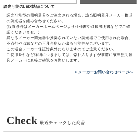
調光可能のLED製品について
調光可能型の照明器具をご注文される場合、該当照明器具メーカー推奨
の調光器を組み合わせください。
(設置条件はメーカーホームページより仕様書や取扱説明書などでご確
認くださいませ。)
異なるメーカー調光器や推奨されていない調光器でご使用された場合、
不点灯や点滅などの不具合症状が出る可能性がございます。
この場合メーカー保証対象外になりますのでご注意ください。
ご使用条件など詳細につきましては、恐れ入りますが事前に該当照明器
具メーカーに直接ご確認をお願いします。
> メーカーお問い合わせページへ
Check
最近チェックした商品