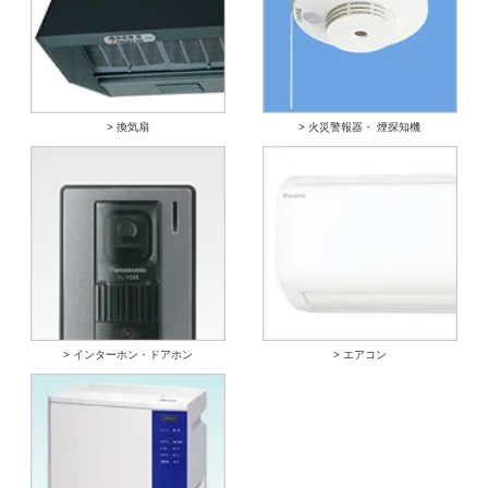
> 換気扇
> 火災警報器・ 煙探知機
> インターホン・ドアホン
> エアコン