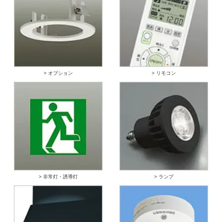
> オプション
> リモコン
> 非常灯・誘導灯
> ランプ