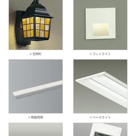
> 玄関灯
> フットライト
> 間接照明
> ベースライト