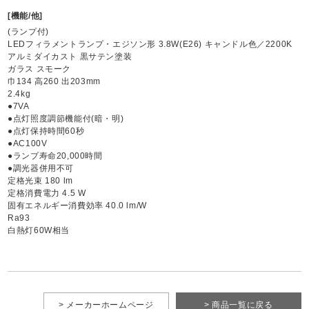
[機能/他]
(ランプ付)
LEDフィラメントランプ・エジソン形 3.8W(E26) キャンドル色／2200K
アルミダイカスト 黒サテン塗装
ガラス スモーク
巾134 高260 出203mm
2.4kg
●7VA
●点灯照度調節機能付(暗・明)
●点灯保持時間60秒
●AC100V
●ランプ寿命20,000時間
●調光器併用不可
定格光束 180 lm
定格消費電力 4.5 W
固有エネルギー消費効率 40.0 lm/W
Ra93
白熱灯60W相当
> メーカーホームページ
> 商品一覧に戻る