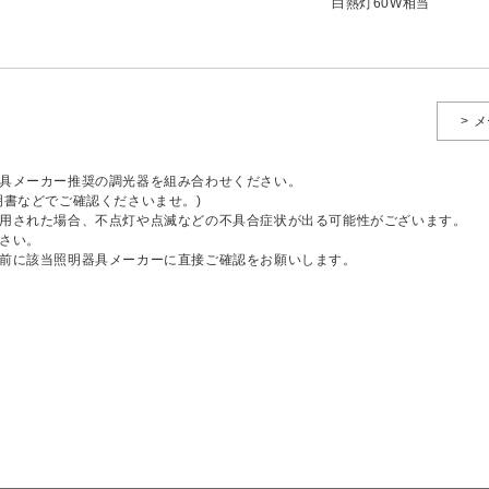
白熱灯60W相当
> 
具メーカー推奨の調光器を組み合わせください。
明書などでご確認くださいませ。)
用された場合、不点灯や点滅などの不具合症状が出る可能性がございます。
さい。
前に該当照明器具メーカーに直接ご確認をお願いします。