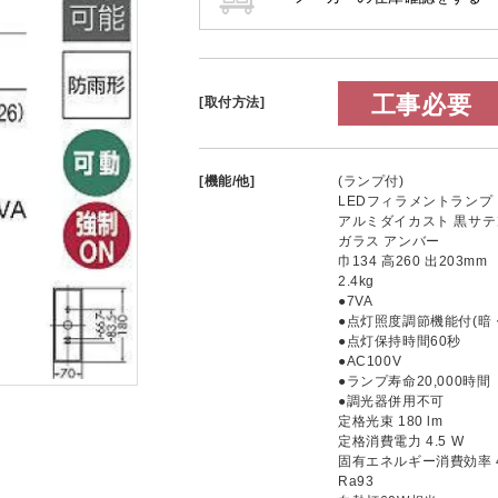
工事必要
[取付方法]
[機能/他]
(ランプ付)
LEDフィラメントランプ・エ
アルミダイカスト 黒サテ
ガラス アンバー
巾134 高260 出203mm
2.4kg
●7VA
●点灯照度調節機能付(暗
●点灯保持時間60秒
●AC100V
●ランプ寿命20,000時間
●調光器併用不可
定格光束 180 lm
定格消費電力 4.5 W
固有エネルギー消費効率 40
Ra93