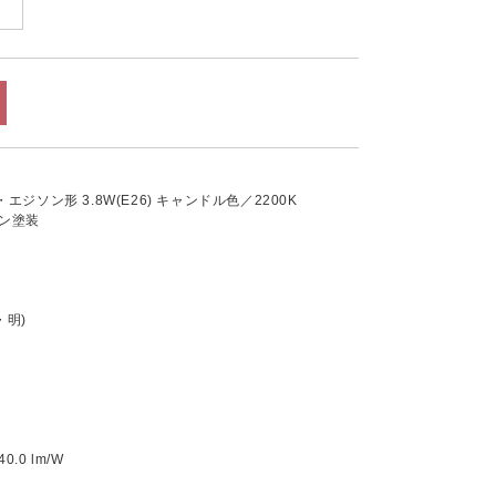
ジソン形 3.8W(E26) キャンドル色／2200K
ン塗装
・明)
.0 lm/W