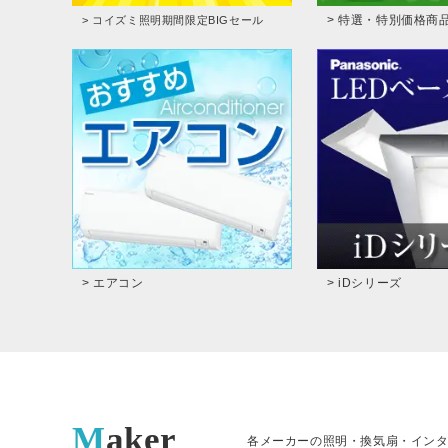
> 特選・特別価格商
> コイズミ照明期間限定BIGセール
> エアコン
> iDシリーズ
Maker
各メーカーの照明・換気扇・イン