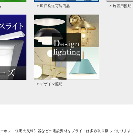
品
> 即日発送可能商品
> 施設用照明
> デザイン照明
ターホン・住宅火災報知器などの電設資材をブライトは多数取り扱っております