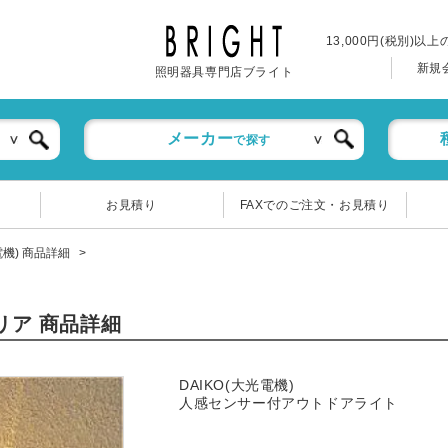
13,000円(税別)以
新規
照明器具専門店ブライト
メーカー
で探す
お見積り
FAXでのご注文・お見積り
光電機) 商品詳細
テリア 商品詳細
DAIKO(大光電機)
人感センサー付アウトドアライト