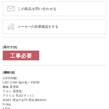
この商品を問い合わせる
[取付方法]
工事必要
[機能/他]
(LED内蔵)
LED 3.5W 温白色／3500K
鋼板 黒塗装
アルミ 黒塗装
アクリル 乳白(マット)
径φ91 埋込穴φ75 埋込深60mm
0.4kg
●7VA