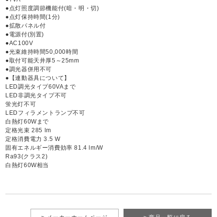
●点灯照度調節機能付(暗・明・切)
●点灯保持時間(1分)
●拡散パネル付
●電源付(別置)
●AC100V
●光束維持時間50,000時間
●取付可能天井厚5～25mm
●調光器併用不可
●【連動器具について】
LED調光タイプ60VAまで
LED非調光タイプ不可
蛍光灯不可
LEDフィラメントランプ不可
白熱灯60Wまで
定格光束 285 lm
定格消費電力 3.5 W
固有エネルギー消費効率 81.4 lm/W
Ra93(クラス2)
白熱灯60W相当