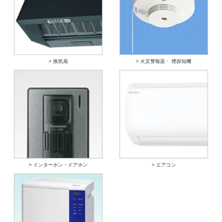
> 換気扇
> 火災警報器・ 煙探知機
> インターホン・ドアホン
> エアコン