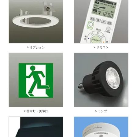
> オプション
> リモコン
> 非常灯・誘導灯
> ランプ