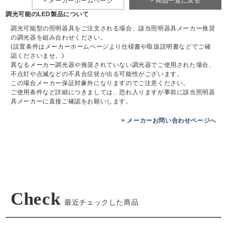
> メーカーホームページ
> 商品一覧に戻る
調光可能のLED製品について
調光可能型の照明器具をご注文される場合、該当照明器具メーカー推奨
の調光器を組み合わせください。
(設置条件はメーカーホームページより仕様書や取扱説明書などでご確
認くださいませ。)
異なるメーカー調光器や推奨されていない調光器でご使用された場合、
不点灯や点滅などの不具合症状が出る可能性がございます。
この場合メーカー保証対象外になりますのでご注意ください。
ご使用条件など詳細につきましては、恐れ入りますが事前に該当照明器
具メーカーに直接ご確認をお願いします。
> メーカーお問い合わせページへ
Check
最近チェックした商品