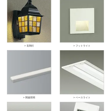
> 玄関灯
> フットライト
> 間接照明
> ベースライト