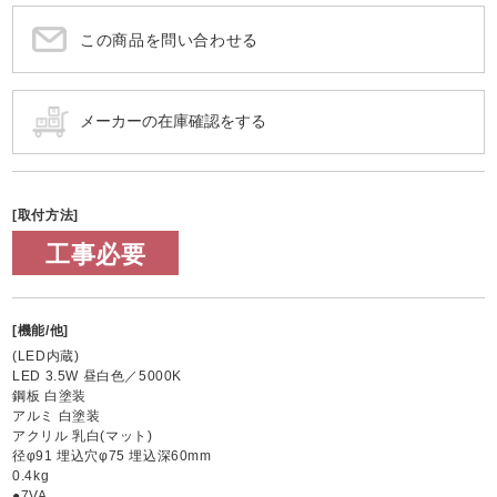
この商品を問い合わせる
[取付方法]
工事必要
[機能/他]
(LED内蔵)
LED 3.5W 昼白色／5000K
鋼板 白塗装
アルミ 白塗装
アクリル 乳白(マット)
径φ91 埋込穴φ75 埋込深60mm
0.4kg
●7VA