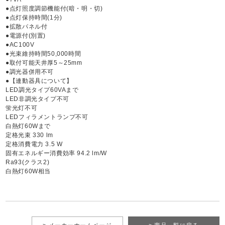
●点灯照度調節機能付(暗・明・切)
●点灯保持時間(1分)
●拡散パネル付
●電源付(別置)
●AC100V
●光束維持時間50,000時間
●取付可能天井厚5～25mm
●調光器併用不可
●【連動器具について】
LED調光タイプ60VAまで
LED非調光タイプ不可
蛍光灯不可
LEDフィラメントランプ不可
白熱灯60Wまで
定格光束 330 lm
定格消費電力 3.5 W
固有エネルギー消費効率 94.2 lm/W
Ra93(クラス2)
白熱灯60W相当