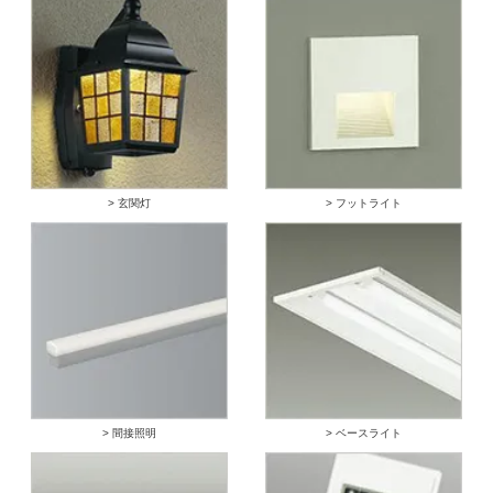
> 玄関灯
> フットライト
> 間接照明
> ベースライト