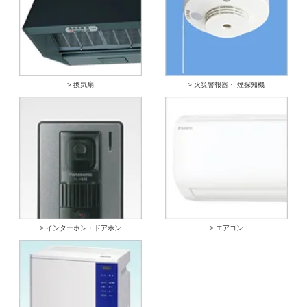
> 換気扇
> 火災警報器・ 煙探知機
> インターホン・ドアホン
> エアコン