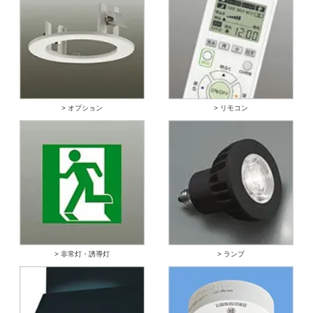
> オプション
> リモコン
> 非常灯・誘導灯
> ランプ