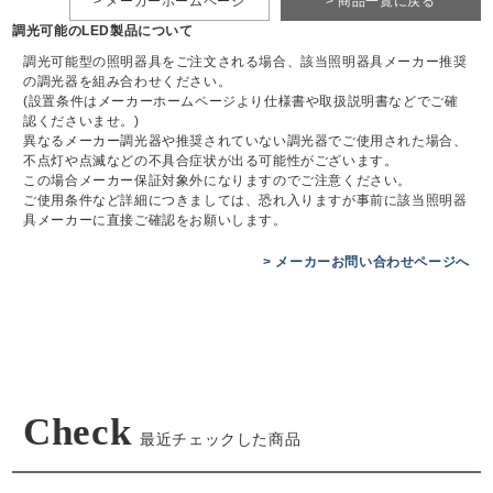
> メーカーホームページ
> 商品一覧に戻る
調光可能のLED製品について
調光可能型の照明器具をご注文される場合、該当照明器具メーカー推奨
の調光器を組み合わせください。
(設置条件はメーカーホームページより仕様書や取扱説明書などでご確
認くださいませ。)
異なるメーカー調光器や推奨されていない調光器でご使用された場合、
不点灯や点滅などの不具合症状が出る可能性がございます。
この場合メーカー保証対象外になりますのでご注意ください。
ご使用条件など詳細につきましては、恐れ入りますが事前に該当照明器
具メーカーに直接ご確認をお願いします。
> メーカーお問い合わせページへ
Check
最近チェックした商品