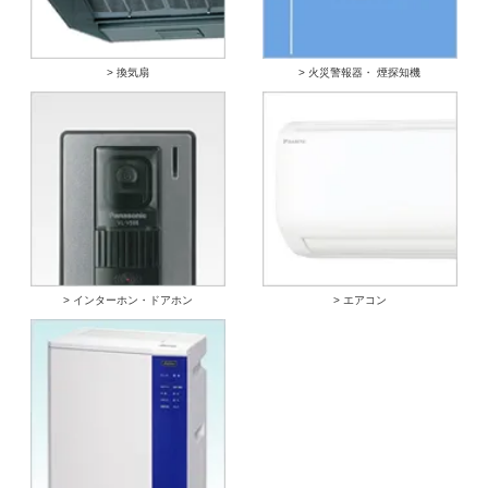
> 換気扇
> 火災警報器・ 煙探知機
> インターホン・ドアホン
> エアコン