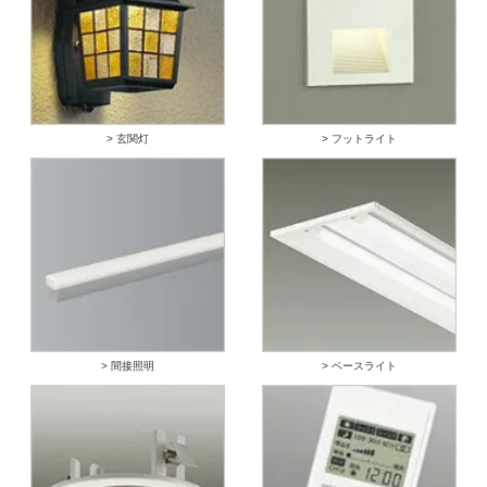
> 玄関灯
> フットライト
> 間接照明
> ベースライト