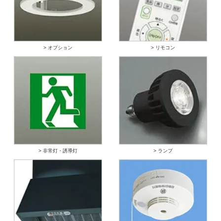
> オプション
> リモコン
> 非常灯・誘導灯
> ランプ