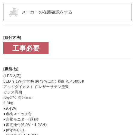
[取付方法]
工事必要
[機能/他]
(LED内蔵)
LED 9.1W(非常時 約73％点灯) 昼白色／5000K
アルミダイカスト 白レザーサテン塗装
ガラス乳白
径φ270 高94mm
2.8kg
●9.4VA
●点検スイッチ付
●充電モニター(緑)付
●蓄電池付(6.0V・1.2AH)
●保守率0.81