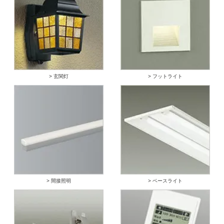
> 玄関灯
> フットライト
> 間接照明
> ベースライト