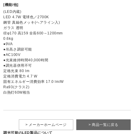
[機能/他]
(LED内蔵)
LED 4.7W 電球色／2700K
鋼管 真鍮色メッキ(ヘアライン入)
ガラス 透明
径φ170 高159 全長600～1200mm
0.6kg
●9VA
●吊高さ調節可能
●AC100V
●光束維持時間40,000時間
●調光器併用不可
定格光束 80 lm
定格消費電力 4.7 W
固有エネルギー消費効率 17.0 lm/W
Ra93(クラス2)
白熱灯60W相当
> メーカーホームページ
> 商品一覧に戻る
調光可能のLED製品について