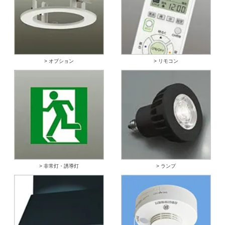
> オプション
> リモコン
> 非常灯・誘導灯
> ランプ