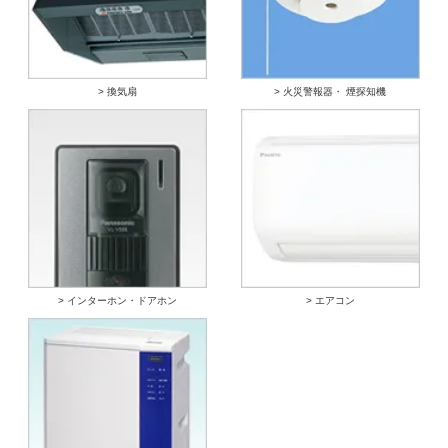
> 換気扇
> 火災警報器・ 煙探知機
> インターホン・ドアホン
> エアコン