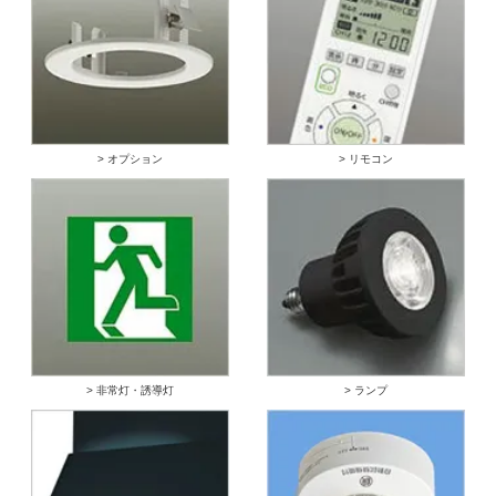
> オプション
> リモコン
> 非常灯・誘導灯
> ランプ