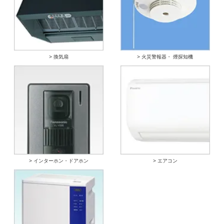
> 換気扇
> 火災警報器・ 煙探知機
> インターホン・ドアホン
> エアコン