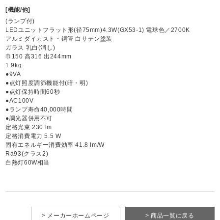
[機能/他]
(ランプ付)
LEDユニットフラット形(径75mm)4.3W(GX53-1) 電球色／2700K
アルミダイカスト・鋼管 白サテン塗装
ガラス 乳白(消し)
巾150 高316 出244mm
1.9kg
●9VA
●点灯照度調節機能付(暗・明)
●点灯保持時間60秒
●AC100V
●ランプ寿命40,000時間
●調光器併用不可
定格光束 230 lm
定格消費電力 5.5 W
固有エネルギー消費効率 41.8 lm/W
Ra93(クラス2)
白熱灯60W相当
> メーカーホームページ
> 商品一覧に戻る