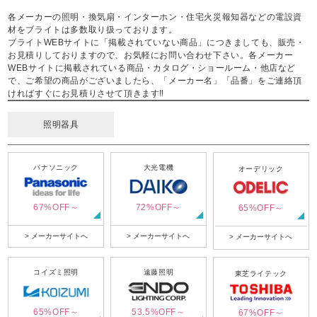
各メーカーの照明・換気扇・インターホン・住宅火災報知器などの電設資
材をブライトは多数取り扱っております。
ブライトWEBサイトに「掲載されていない商品」につきましても、販売・
お見積りしておりますので、お気軽にお問い合わせ下さい。各メーカー
WEBサイトに掲載されている商品・カタログ・ショールーム・他店など
で、ご希望の商品がございましたら、「メーカー名」「品番」をご連絡頂
ければすぐにお見積りさせて頂きます‼
照明器具
パナソニック
大光電機
オーデリック
67%OFF～
72%OFF～
65%OFF～
> メーカーサイトへ
> メーカーサイトへ
> メーカーサイトへ
コイズミ照明
遠藤照明
東芝ライテック
65%OFF～
53.5%OFF～
67%OFF～