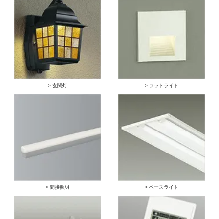
> 玄関灯
> フットライト
> 間接照明
> ベースライト