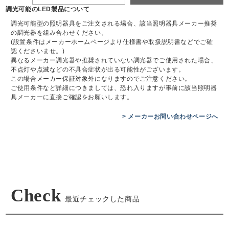
調光可能のLED製品について
調光可能型の照明器具をご注文される場合、該当照明器具メーカー推奨
の調光器を組み合わせください。
(設置条件はメーカーホームページより仕様書や取扱説明書などでご確
認くださいませ。)
異なるメーカー調光器や推奨されていない調光器でご使用された場合、
不点灯や点滅などの不具合症状が出る可能性がございます。
この場合メーカー保証対象外になりますのでご注意ください。
ご使用条件など詳細につきましては、恐れ入りますが事前に該当照明器
具メーカーに直接ご確認をお願いします。
> メーカーお問い合わせページへ
Check
最近チェックした商品