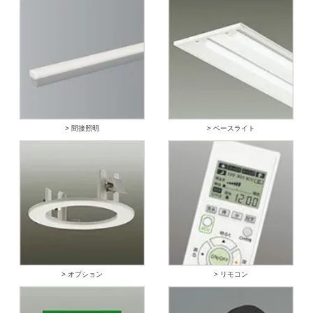
> 間接照明
> ベースライト
> オプション
> リモコン