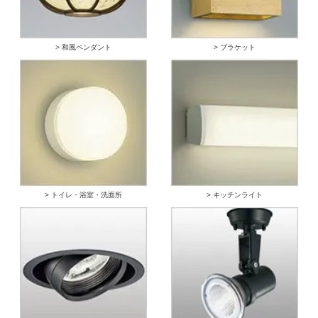
> 和風ペンダント
> ブラケット
> トイレ・浴室・洗面所
> キッチンライト