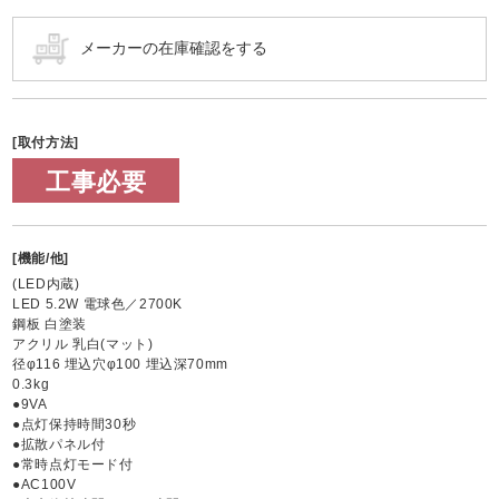
[取付方法]
工事必要
[機能/他]
(LED内蔵)
LED 5.2W 電球色／2700K
鋼板 白塗装
アクリル 乳白(マット)
径φ116 埋込穴φ100 埋込深70mm
0.3kg
●9VA
●点灯保持時間30秒
●拡散パネル付
●常時点灯モード付
●AC100V