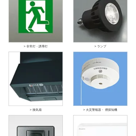
> 非常灯・誘導灯
> ランプ
> 換気扇
> 火災警報器・ 煙探知機