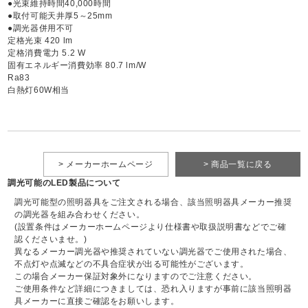
●光束維持時間40,000時間
●取付可能天井厚5～25mm
●調光器併用不可
定格光束 420 lm
定格消費電力 5.2 W
固有エネルギー消費効率 80.7 lm/W
Ra83
白熱灯60W相当
> メーカーホームページ
> 商品一覧に戻る
調光可能のLED製品について
調光可能型の照明器具をご注文される場合、該当照明器具メーカー推奨
の調光器を組み合わせください。
(設置条件はメーカーホームページより仕様書や取扱説明書などでご確
認くださいませ。)
異なるメーカー調光器や推奨されていない調光器でご使用された場合、
不点灯や点滅などの不具合症状が出る可能性がございます。
この場合メーカー保証対象外になりますのでご注意ください。
ご使用条件など詳細につきましては、恐れ入りますが事前に該当照明器
具メーカーに直接ご確認をお願いします。