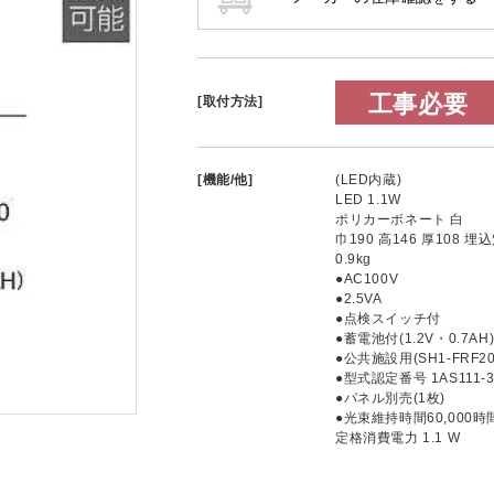
工事必要
[取付方法]
[機能/他]
(LED内蔵)
LED 1.1W
ポリカーボネート 白
巾190 高146 厚108 埋
0.9kg
●AC100V
●2.5VA
●点検スイッチ付
●蓄電池付(1.2V・0.7AH
●公共施設用(SH1-FRF20P
●型式認定番号 1AS111-3
●パネル別売(1枚)
●光束維持時間60,000時
定格消費電力 1.1 W