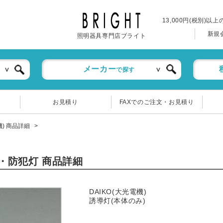
13,000円(税別)以
新規
照明器具専門店ブライト
メーカー
で探す
お見積り
FAXでのご注文・お見積り
電機) 商品詳細
誘導・防犯灯 商品詳細
DAIKO(大光電機)
誘導灯(本体のみ)