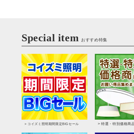
Special item
おすすめ特集
> 特選・特別価格商
> コイズミ照明期間限定BIGセール