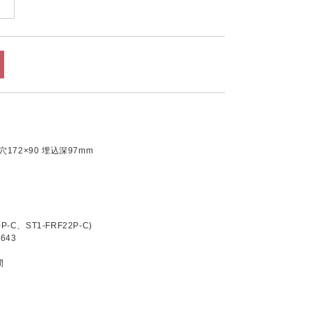
込穴172×90 埋込深97mm
)
-C、ST1-FRF22P-C)
643
間