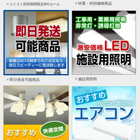
> 特選・特別価格商品
> コイズミ照明期間限定BIGセール
> 施設用照明
> 即日発送可能商品