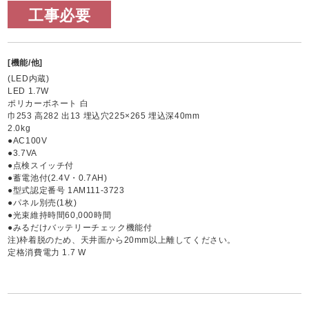
工事必要
[機能/他]
(LED内蔵)
LED 1.7W
ポリカーボネート 白
巾253 高282 出13 埋込穴225×265 埋込深40mm
2.0kg
●AC100V
●3.7VA
●点検スイッチ付
●蓄電池付(2.4V・0.7AH)
●型式認定番号 1AM111-3723
●パネル別売(1枚)
●光束維持時間60,000時間
●みるだけバッテリーチェック機能付
注)枠着脱のため、天井面から20mm以上離してください。
定格消費電力 1.7 W