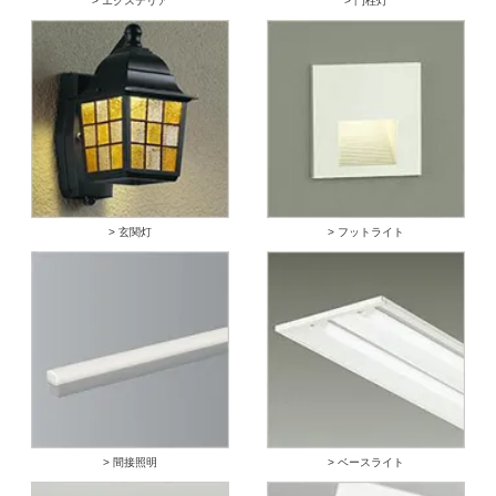
> エクステリア
> 門柱灯
> 玄関灯
> フットライト
> 間接照明
> ベースライト