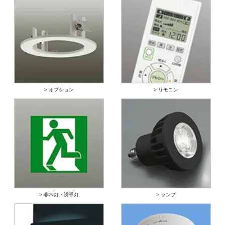
> オプション
> リモコン
> 非常灯・誘導灯
> ランプ