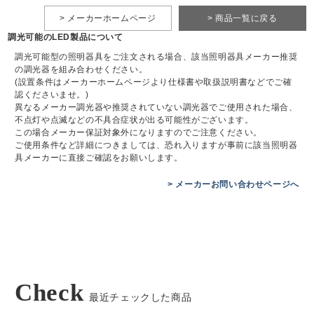
> メーカーホームページ
> 商品一覧に戻る
調光可能のLED製品について
調光可能型の照明器具をご注文される場合、該当照明器具メーカー推奨
の調光器を組み合わせください。
(設置条件はメーカーホームページより仕様書や取扱説明書などでご確
認くださいませ。)
異なるメーカー調光器や推奨されていない調光器でご使用された場合、
不点灯や点滅などの不具合症状が出る可能性がございます。
この場合メーカー保証対象外になりますのでご注意ください。
ご使用条件など詳細につきましては、恐れ入りますが事前に該当照明器
具メーカーに直接ご確認をお願いします。
> メーカーお問い合わせページへ
Check
最近チェックした商品