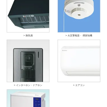
> 換気扇
> 火災警報器・ 煙探知機
> インターホン・ドアホン
> エアコン