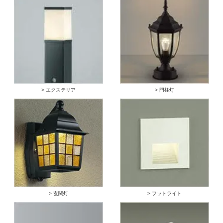
> エクステリア
> 門柱灯
> 玄関灯
> フットライト