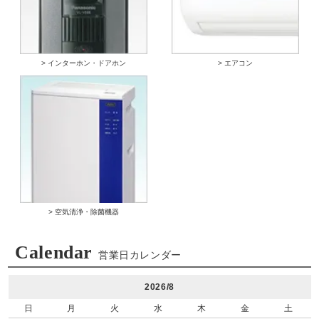
> インターホン・ドアホン
> エアコン
> 空気清浄・除菌機器
Calendar
営業日カレンダー
2026/8
日
月
火
水
木
金
土