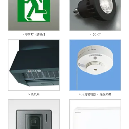
> 非常灯・誘導灯
> ランプ
> 換気扇
> 火災警報器・ 煙探知機