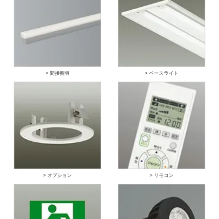
> 間接照明
> ベースライト
> オプション
> リモコン