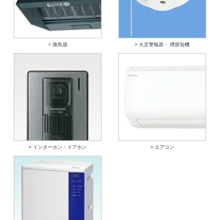
> 換気扇
> 火災警報器・ 煙探知機
> インターホン・ドアホン
> エアコン