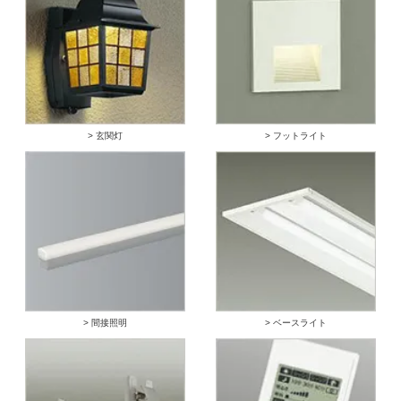
> 玄関灯
> フットライト
> 間接照明
> ベースライト