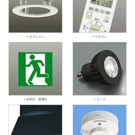
> オプション
> リモコン
> 非常灯・誘導灯
> ランプ