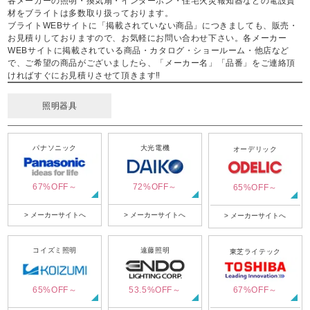
各メーカーの照明・換気扇・インターホン・住宅火災報知器などの電設資
材をブライトは多数取り扱っております。
ブライトWEBサイトに「掲載されていない商品」につきましても、販売・
お見積りしておりますので、お気軽にお問い合わせ下さい。各メーカー
WEBサイトに掲載されている商品・カタログ・ショールーム・他店など
で、ご希望の商品がございましたら、「メーカー名」「品番」をご連絡頂
ければすぐにお見積りさせて頂きます‼
照明器具
パナソニック
大光電機
オーデリック
67%OFF～
72%OFF～
65%OFF～
> メーカーサイトへ
> メーカーサイトへ
> メーカーサイトへ
コイズミ照明
遠藤照明
東芝ライテック
65%OFF～
53.5%OFF～
67%OFF～