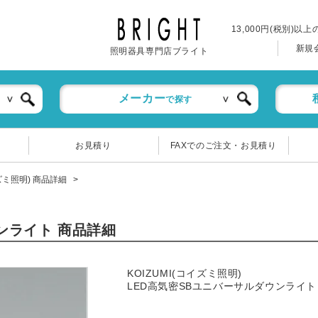
13,000円(税別)以
新規
照明器具専門店ブライト
メーカー
で探す
お見積り
FAXでのご注文・お見積り
イズミ照明) 商品詳細
ウンライト 商品詳細
KOIZUMI(コイズミ照明)
LED高気密SBユニバーサルダウンライト