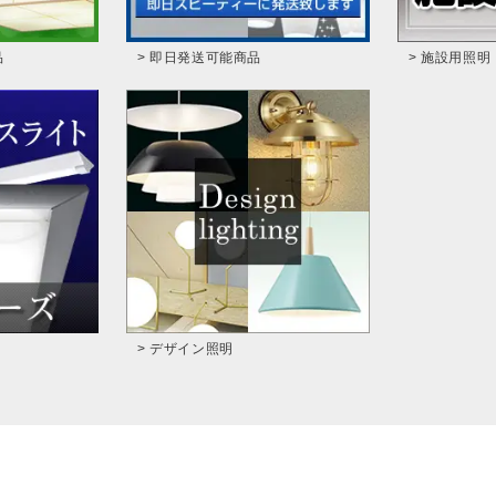
品
> 即日発送可能商品
> 施設用照明
> デザイン照明