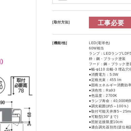
工事必要
[取付方法]
[機能/他]
LED(電球色)
60W相当
ランプ：LEDランプLDF5(
枠：鋼・ブラック塗装
フード：鋼・ブラック塗
●幅-φ110 出幅-3 埋込穴径
●消費電力：5.0W
●定格光束：455 lm
●固有エネルギー消費効率：9
●演色性：Ra93
●色温度：2700K
●ランプ寿命：40,000時
●調光範囲(約5～100％)
●取付可能天井厚5～25m
●可動型(30°まで)
●照射近接限度10cm
●適合調光器別売(逆位相