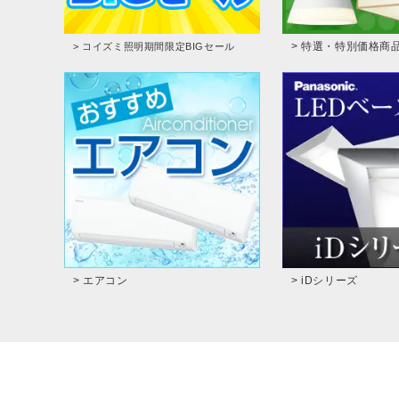
> 特選・特別価格商
> コイズミ照明期間限定BIGセール
> エアコン
> iDシリーズ