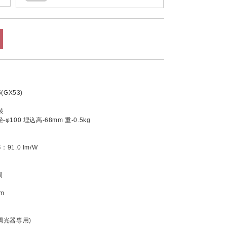
GX53)
装
-φ100 埋込高-68mm 重-0.5kg
1.0 lm/W
間
m
調光器専用)